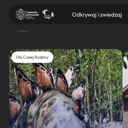
Odkrywaj i zwiedzaj
Home
Dla Caaej Rodziny
Znajdź atrakcję
Nazwa atrakcji