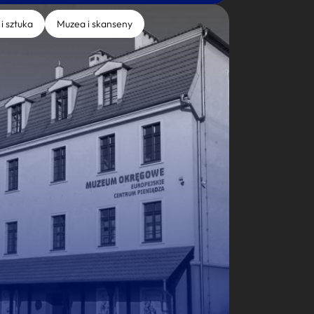
 i sztuka
Muzea i skanseny