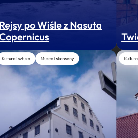
Rejsy po Wiśle z Nasuta
Copernicus
Twi
Kultura i sztuka
Muzea i skanseny
Kultura