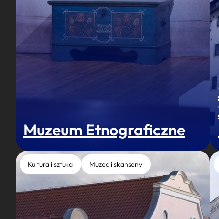
Muzeum Etnograficzne
Kultura i sztuka
Muzea i skanseny