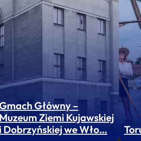
Gmach Główny –
Muzeum Ziemi Kujawskiej
i Dobrzyńskiej we Wło…
Tor