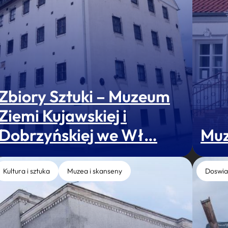
Zbiory Sztuki – Muzeum
Ziemi Kujawskiej i
Dobrzyńskiej we Wł…
Muz
Kultura i sztuka
Muzea i skanseny
Doswia