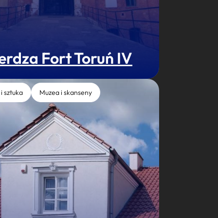
erdza Fort Toruń IV
 i sztuka
Muzea i skanseny