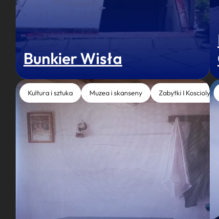
Bunkier Wisła
Kultura i sztuka
Muzea i skanseny
Zabytki I Koscioly