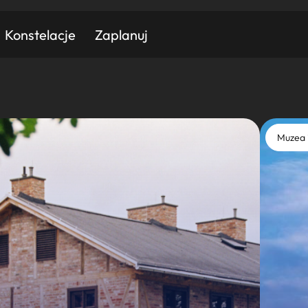
Konstelacje
Zaplanuj
Znajdź atrakcję
Znajdź artykuł
Znajdź wydarzeni
Muzea 
Miasto
Kategoria