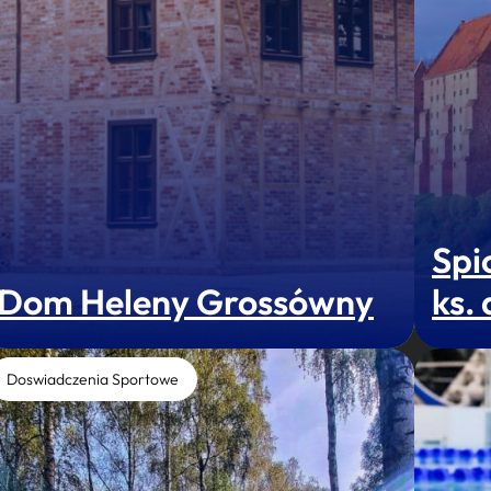
Spi
Dom Heleny Grossówny
ks.
Doswiadczenia Sportowe