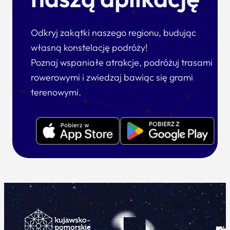
Odkryj zakątki naszego regionu, budując
własną konstelację podróży!
Poznaj wspaniałe atrakcje, podróżuj trasami
rowerowymi i zwiedzaj bawiąc się grami
terenowymi.
Ku
Od
Kon
Ni