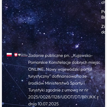
ch
Po
Br
Zi
do
Zadanie publiczne pn. „Kujawsko-
Pomorskie Konstelacje dobrych miejsc
ONLINE. Nowy wojewódzki portal
turystyczny” dofinansowano ze
środków Ministerstwa Sportu i
Turystyki zgodnie z umową nr nr
2025/0028/1128/UDOT/DT/BP/JKK z
dnia 10.07.2025