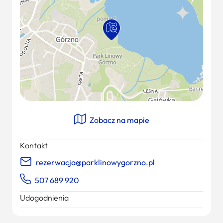
Zobacz na mapie
Kontakt
rezerwacja@parklinowygorzno.pl
507 689 920
Udogodnienia