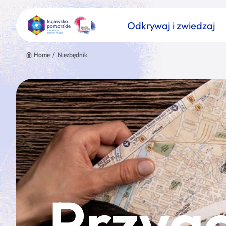
Odkrywaj i zwiedzaj
Home
/
Niezbędnik
Znajdź atrakcję
Nazwa atrakcji
Przygo