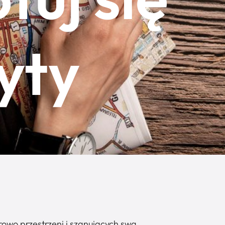
yty
rowo przestrzeni i szanujących swą