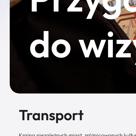
do wiz
Transport
Kraina niezależnych miast, zróżnicowanych kultu