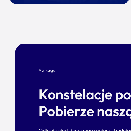
Aplikacja
Konstelacje p
Pobierze naszą
Odkryj zakątki naszego regionu, buduj