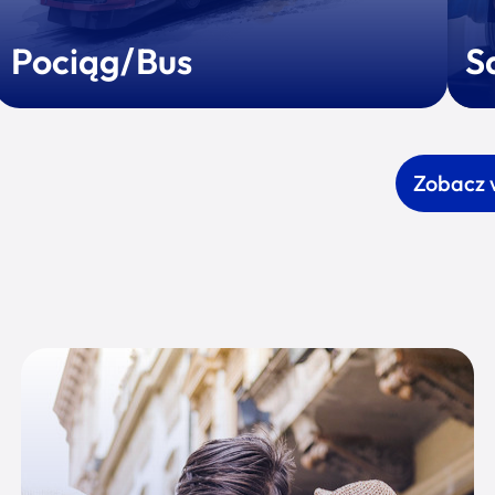
Pociąg/Bus
S
Zobacz 