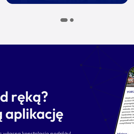
od ręką?
 aplikację
ąc własną konstelację podróży!