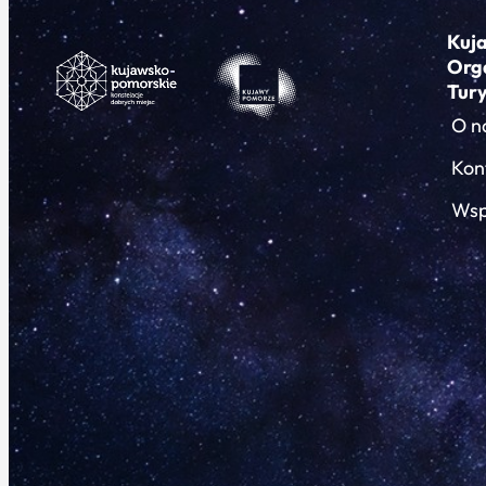
Kuj
Org
Tur
O n
Kon
Wsp