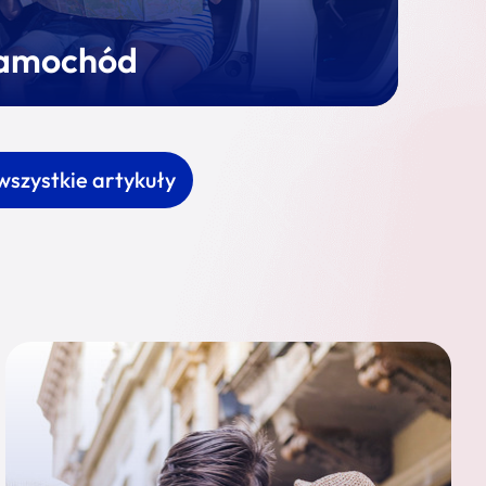
amochód
wszystkie artykuły