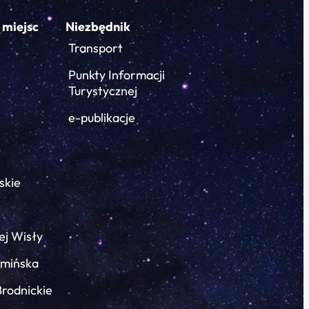
 miejsc
Niezbędnik
Transport
Punkty Informacji
Turystycznej
e-publikacje
skie
ej Wisły
łmińska
Brodnickie