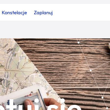
Konstelacje
Zaplanuj
Znajdź atrakcję
Znajdź artykuł
Znajdź wydarzeni
Miasto
Kategoria
tuj się