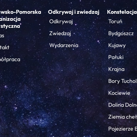
awsko-Pomorska
Odkrywaj i zwiedzaj
Konstelacja
anizacja
Odkrywaj
Toruń
ystyczna
Zwiedzaj
Bydgoszcz
as
Wydarzenia
Kujawy
takt
Pałuki
ółpraca
Krajna
Bory Tuchol
Kociewie
Dolina Doln
Ziemia che
Pojezierze 