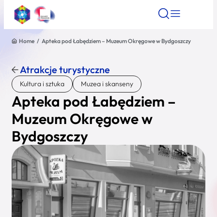
Home
/
Apteka pod Łabędziem – Muzeum Okręgowe w Bydgoszczy
Znajdź atrakcję
Znajdź artykuł
Znajdź wydarze
Znajdź atrakcję
Atrakcje turystyczne
Nazwa atrakcji
Kultura i sztuka
Muzea i skanseny
Apteka pod Łabędziem –
Miasto
Muzeum Okręgowe w
Bydgoszczy
Kategoria
Wyszukaj