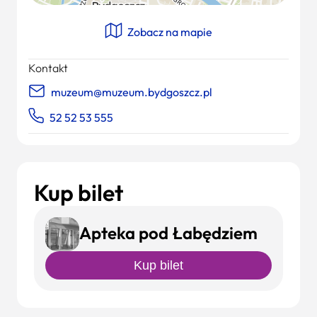
Zobacz na mapie
Kontakt
muzeum@muzeum.bydgoszcz.pl
52 52 53 555
Kup bilet
Apteka pod Łabędziem
Kup bilet