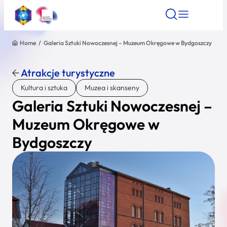
Home
/
Galeria Sztuki Nowoczesnej – Muzeum Okręgowe w Bydgoszczy
Znajdź atrakcję
Znajdź artykuł
Znajdź wydarze
Znajdź atrakcję
Atrakcje turystyczne
Nazwa atrakcji
Kultura i sztuka
Muzea i skanseny
Galeria Sztuki Nowoczesnej –
Miasto
Muzeum Okręgowe w
Bydgoszczy
Kategoria
Wyszukaj