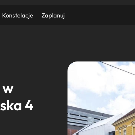
Konstelacje
Zaplanuj
Znajdź atrakcję
Znajdź artykuł
Znajdź wydarzeni
Miasto
Kategoria
 w
ska 4