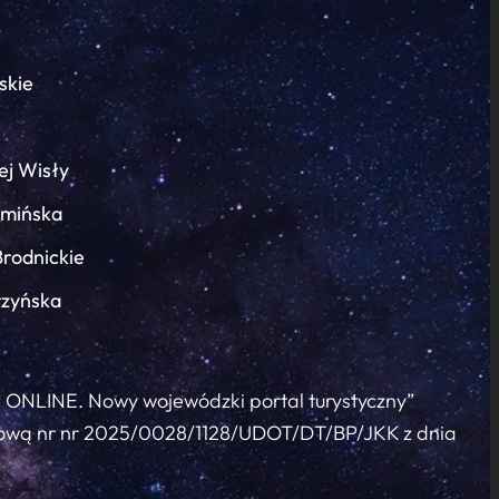
skie
ej Wisły
łmińska
Brodnickie
rzyńska
c ONLINE. Nowy wojewódzki portal turystyczny”
 umową nr nr 2025/0028/1128/UDOT/DT/BP/JKK z dnia