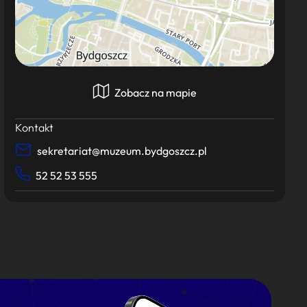
Zobacz na mapie
Kontakt
sekretariat@muzeum.bydgoszcz.pl
52 52 53 555