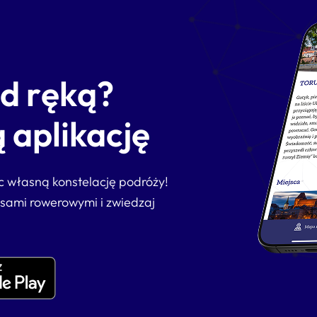
od ręką?
 aplikację
ąc własną konstelację podróży!
asami rowerowymi i zwiedzaj