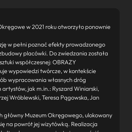
m Okręgowe w 2021 roku otworzyło ponownie
azję w pełni poznać efekty prowadzonego
ozbudowy placówki. Do zwiedzania została
sztuki współczesnej: OBRAZY
je wypowiedzi twórcze, w kontekście
i prób wypracowania własnych dróg
 artystów, jak m.in.: Ryszard Winiarski,
zej Wróblewski, Teresa Pągowska, Jan
ch główny Muzeum Okręgowego, ulokowany
się na powrót jej wizytówką. Realizacja