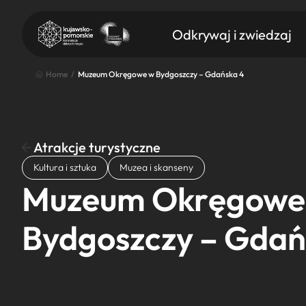
Odkrywaj i zwiedzaj
Home
/
Muzeum Okręgowe w Bydgoszczy – Gdańska 4
Atrakcje turystyczne
Znajdź atrakcję
Kultura i sztuka
Muzea i skanseny
Nazwa atrakcji
Muzeum Okręgowe
Bydgoszczy – Gdań