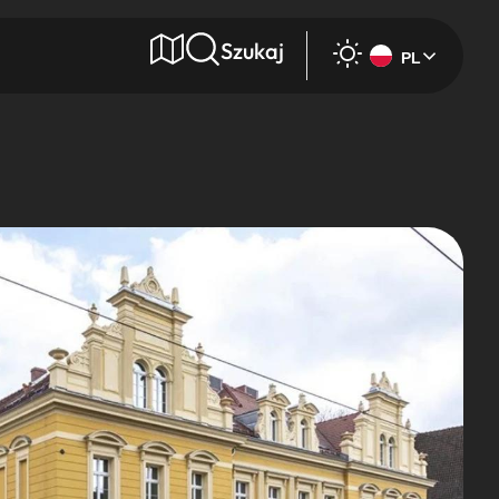
Szukaj
PL
e
Wyszukaj