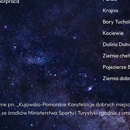
ółpraca
Krajna
Bory Tuchol
Kociewie
Dolina Doln
Ziemia che
Pojezierze 
Ziemia dob
zne pn. „Kujawsko-Pomorskie Konstelacje dobrych miejs
ze środków Ministerstwa Sportu i Turystyki zgodnie z