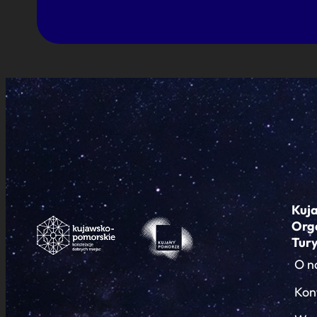
Kuj
Org
Tur
O n
Kon