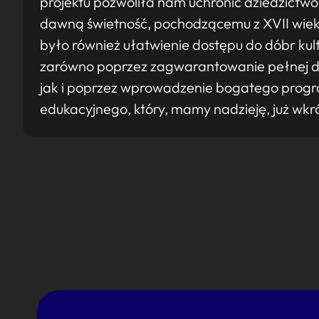
projektu pozwoliła nam uchronić dziedzictwo 
dawną świetność, pochodzącemu z XVII wie
było również ułatwienie dostępu do dóbr kult
zarówno poprzez zagwarantowanie pełnej dost
jak i poprzez wprowadzenie bogatego progr
edukacyjnego, który, mamy nadzieję, już wkr