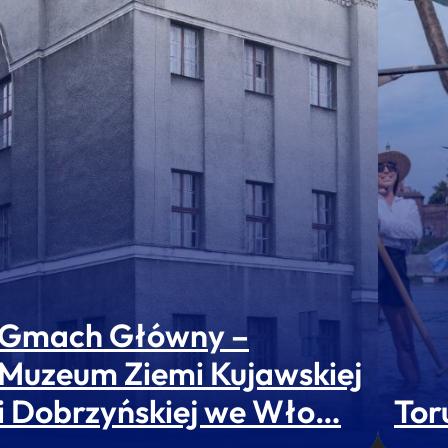
Gmach Główny –
Muzeum Ziemi Kujawskiej
i Dobrzyńskiej we Wło…
Tor