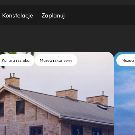
Konstelacje
Zaplanuj
Znajdź atrakcję
Znajdź artykuł
Znajdź wydarzeni
Kultura i sztuka
Muzea i skanseny
Muzea 
Miasto
Kategoria