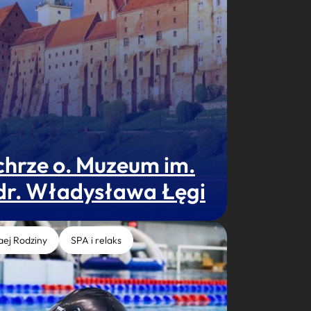
chrze o. Muzeum im.
 dr. Władysława Łęgi
aej Rodziny
SPA i relaks