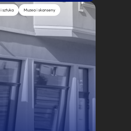
 i sztuka
Muzea i skanseny