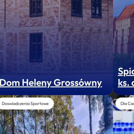
Spi
Dom Heleny Grossówny
ks.
Doswiadczenia Sportowe
Dla Ca