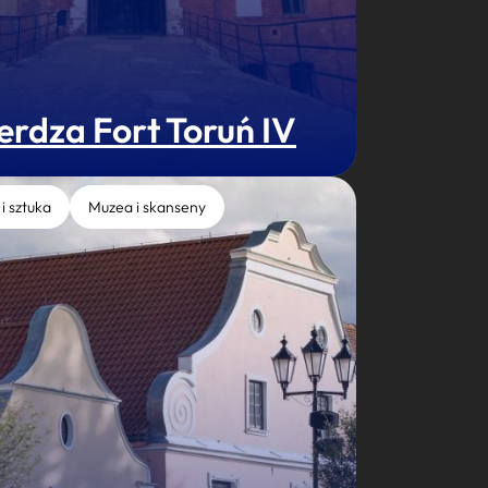
erdza Fort Toruń IV
 i sztuka
Muzea i skanseny