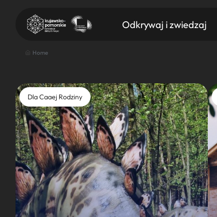
Odkrywaj i zwiedzaj
Home
Dla Caaej Rodziny
Znajdź atrakcję
Nazwa atrakcji