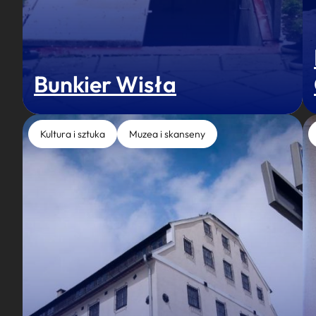
Bunkier Wisła
Kultura i sztuka
Muzea i skanseny