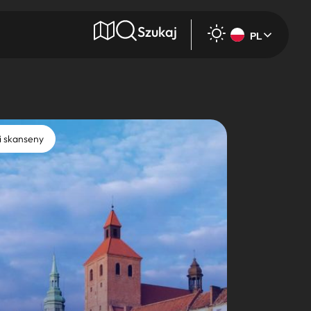
Szukaj
PL
e
i skanseny
Wyszukaj