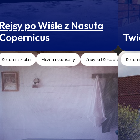
Rejsy po Wiśle z Nasuta
Copernicus
Twi
Kultura i sztuka
Muzea i skanseny
Zabytki I Koscioly
Kultura