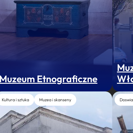
Muz
Muzeum Etnograficzne
Wł
Kultura i sztuka
Muzea i skanseny
Doswia