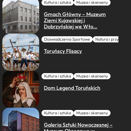
Kultura i sztuka
Muzea i skanseny
Gmach Główny – Muzeum
Ziemi Kujawskiej i
Dobrzyńskiej we Wło…
Doswiadczenia Sportowe
Natura i przygoda
Toruńscy Flisacy
Kultura i sztuka
Muzea i skanseny
Dom Legend Toruńskich
Kultura i sztuka
Muzea i skanseny
Galeria Sztuki Nowoczesnej –
Muzeum Okręgowe w