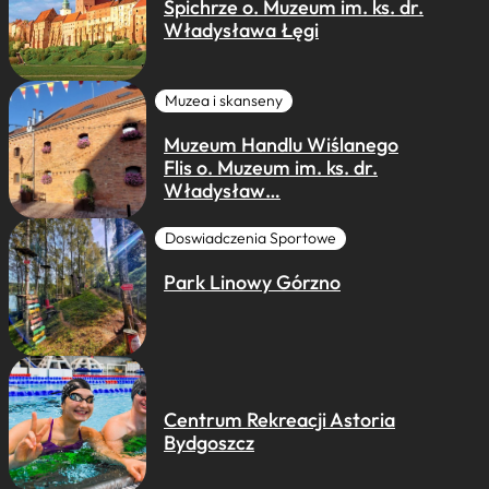
Spichrze o. Muzeum im. ks. dr.
Władysława Łęgi
Muzea i skanseny
Muzeum Handlu Wiślanego
Flis o. Muzeum im. ks. dr.
Władysław…
Doswiadczenia Sportowe
Park Linowy Górzno
Centrum Rekreacji Astoria
Bydgoszcz