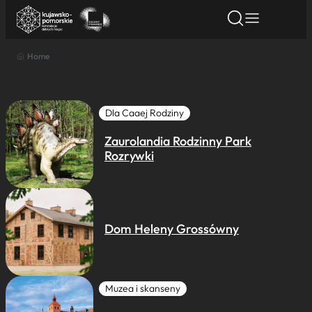
Home
Znajdź atrakcję
Znajdź artykuł
Znajdź wydarze
Znajdź atrakcję
Nazwa atrakcji
Dla Caaej Rodziny
Zaurolandia Rodzinny Park
Miasto
Rozrywki
Kategoria
Dom Heleny Grossówny
Wyszukaj
Muzea i skanseny