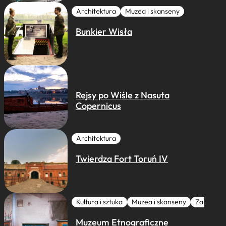
Architektura
Muzea i skanseny
Bunkier Wisła
Rejsy po Wiśle z Nasuta
Copernicus
Architektura
Twierdza Fort Toruń IV
Kultura i sztuka
Muzea i skanseny
Zabytki I 
Muzeum Etnograficzne