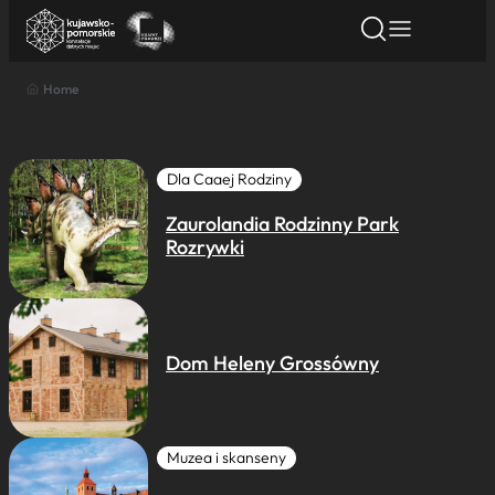
Home
Znajdź atrakcję
Znajdź artykuł
Znajdź wydarze
Znajdź atrakcję
Nazwa atrakcji
Dla Caaej Rodziny
Zaurolandia Rodzinny Park
Miasto
Rozrywki
Kategoria
Dom Heleny Grossówny
Wyszukaj
Muzea i skanseny