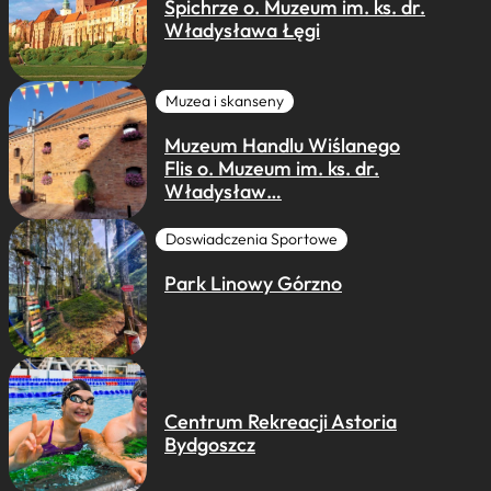
Spichrze o. Muzeum im. ks. dr.
Władysława Łęgi
Muzea i skanseny
Muzeum Handlu Wiślanego
Flis o. Muzeum im. ks. dr.
Władysław…
Doswiadczenia Sportowe
Park Linowy Górzno
Centrum Rekreacji Astoria
Bydgoszcz