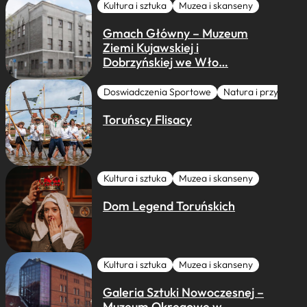
Kultura i sztuka
Muzea i skanseny
Gmach Główny – Muzeum
Ziemi Kujawskiej i
Dobrzyńskiej we Wło…
Doswiadczenia Sportowe
Natura i przygoda
Toruńscy Flisacy
Kultura i sztuka
Muzea i skanseny
Dom Legend Toruńskich
Kultura i sztuka
Muzea i skanseny
Galeria Sztuki Nowoczesnej –
Muzeum Okręgowe w