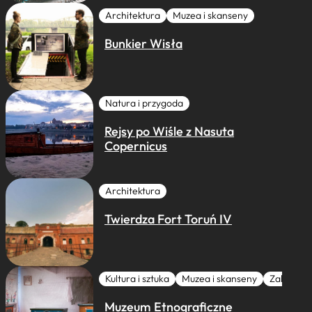
Architektura
Muzea i skanseny
Bunkier Wisła
Natura i przygoda
Rejsy po Wiśle z Nasuta
Copernicus
Architektura
Twierdza Fort Toruń IV
Kultura i sztuka
Muzea i skanseny
Zabytki I 
Muzeum Etnograficzne