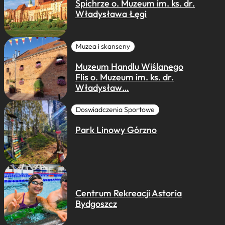
Spichrze o. Muzeum im. ks. dr.
Władysława Łęgi
Muzea i skanseny
Muzeum Handlu Wiślanego
Flis o. Muzeum im. ks. dr.
Władysław…
Doswiadczenia Sportowe
Park Linowy Górzno
Centrum Rekreacji Astoria
Bydgoszcz