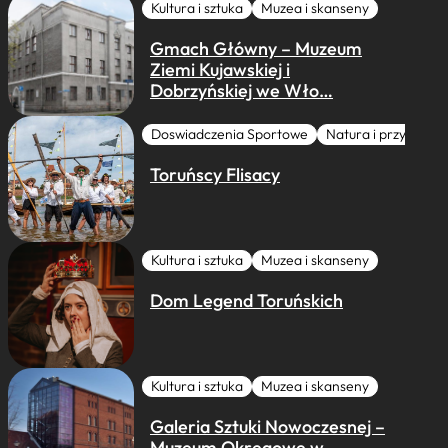
Kultura i sztuka
Muzea i skanseny
Gmach Główny – Muzeum
Ziemi Kujawskiej i
Dobrzyńskiej we Wło…
Doswiadczenia Sportowe
Natura i przygoda
Toruńscy Flisacy
Kultura i sztuka
Muzea i skanseny
Dom Legend Toruńskich
Kultura i sztuka
Muzea i skanseny
Galeria Sztuki Nowoczesnej –
Muzeum Okręgowe w