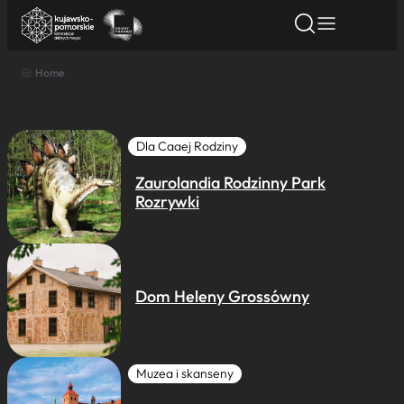
Home
Znajdź atrakcję
Znajdź artykuł
Znajdź wydarze
Znajdź atrakcję
Nazwa atrakcji
Dla Caaej Rodziny
Zaurolandia Rodzinny Park
Miasto
Rozrywki
Kategoria
Dom Heleny Grossówny
Wyszukaj
Muzea i skanseny