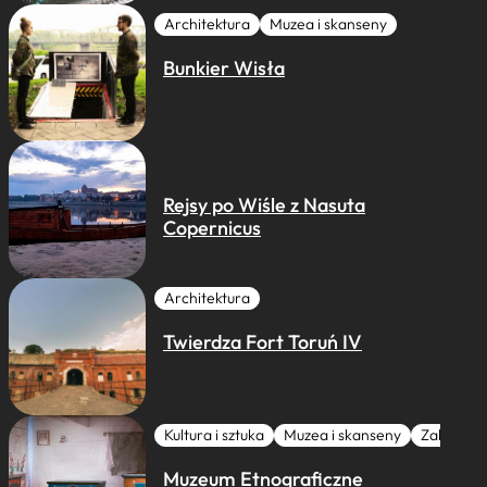
Architektura
Muzea i skanseny
Bunkier Wisła
Rejsy po Wiśle z Nasuta
Copernicus
Architektura
Twierdza Fort Toruń IV
Kultura i sztuka
Muzea i skanseny
Zabytki I 
Muzeum Etnograficzne