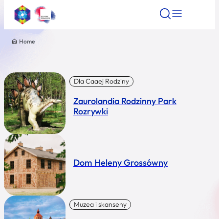
Home
Znajdź atrakcję
Znajdź artykuł
Znajdź wydarze
Znajdź atrakcję
Nazwa atrakcji
Dla Caaej Rodziny
Zaurolandia Rodzinny Park
Miasto
Rozrywki
Kategoria
Dom Heleny Grossówny
Wyszukaj
Muzea i skanseny