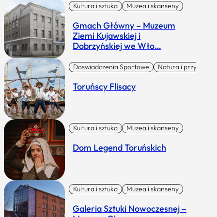
Kultura i sztuka
Muzea i skanseny
Gmach Główny – Muzeum
Ziemi Kujawskiej i
Dobrzyńskiej we Wło…
Doswiadczenia Sportowe
Natura i przygoda
Toruńscy Flisacy
Kultura i sztuka
Muzea i skanseny
Dom Legend Toruńskich
Kultura i sztuka
Muzea i skanseny
Galeria Sztuki Nowoczesnej –