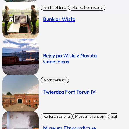
Architektura
Muzea i skanseny
Bunkier Wisła
Rejsy po Wiśle z Nasuta
Copernicus
Architektura
Twierdza Fort Toruń IV
Kultura i sztuka
Muzea i skanseny
Zabytki I 
Muzeum Etnograficzne