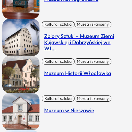
Kultura i sztuka
Muzea i skanseny
Zbiory Sztuki – Muzeum Ziemi
Kujawskiej i Dobrzyńskiej we
Wł…
Kultura i sztuka
Muzea i skanseny
Muzeum Historii Włocławka
Kultura i sztuka
Muzea i skanseny
Muzeum w Nieszawie