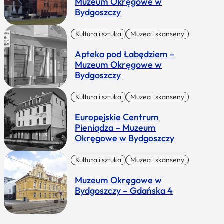
Muzeum Okręgowe w
Bydgoszczy
Kultura i sztuka
Muzea i skanseny
Apteka pod Łabędziem –
Muzeum Okręgowe w
Bydgoszczy
Kultura i sztuka
Muzea i skanseny
Europejskie Centrum
Pieniądza – Muzeum
Okręgowe w Bydgoszczy
Kultura i sztuka
Muzea i skanseny
Muzeum Okręgowe w
Bydgoszczy – Gdańska 4