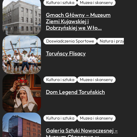
Kultura i sztuka
Muzea i skanseny
Gmach Główny – Muzeum
Ziemi Kujawskiej i
Dobrzyńskiej we Wło…
Doswiadczenia Sportowe
Natura i przygoda
Toruńscy Flisacy
Kultura i sztuka
Muzea i skanseny
Dom Legend Toruńskich
Kultura i sztuka
Muzea i skanseny
Galeria Sztuki Nowoczesnej –
Muzeum Okręgowe w