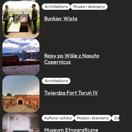
Architektura
Muzea i skanseny
Bunkier Wisła
Rejsy po Wiśle z Nasuta
Copernicus
Architektura
Twierdza Fort Toruń IV
Kultura i sztuka
Muzea i skanseny
Zabytki I 
Muzeum Etnograficzne