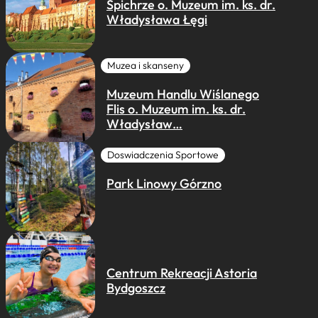
Spichrze o. Muzeum im. ks. dr.
Władysława Łęgi
Muzea i skanseny
Muzeum Handlu Wiślanego
Flis o. Muzeum im. ks. dr.
Władysław…
Doswiadczenia Sportowe
Park Linowy Górzno
Centrum Rekreacji Astoria
Bydgoszcz