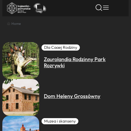
Home
Znajdź atrakcję
Znajdź artykuł
Znajdź wydarze
Znajdź atrakcję
Nazwa atrakcji
Dla Caaej Rodziny
Zaurolandia Rodzinny Park
Miasto
Rozrywki
Kategoria
Dom Heleny Grossówny
Wyszukaj
Muzea i skanseny