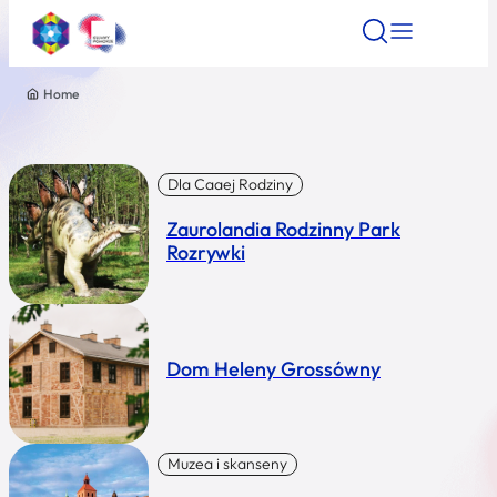
Home
Znajdź atrakcję
Znajdź artykuł
Znajdź wydarze
Znajdź atrakcję
Nazwa atrakcji
Dla Caaej Rodziny
Zaurolandia Rodzinny Park
Miasto
Rozrywki
Kategoria
Dom Heleny Grossówny
Wyszukaj
Muzea i skanseny