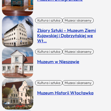
Kultura i sztuka
Muzea i skanseny
Zbiory Sztuki – Muzeum Ziemi
Kujawskiej i Dobrzyńskiej we
Wł…
Kultura i sztuka
Muzea i skanseny
Muzeum w Nieszawie
Kultura i sztuka
Muzea i skanseny
Muzeum Historii Włocławka