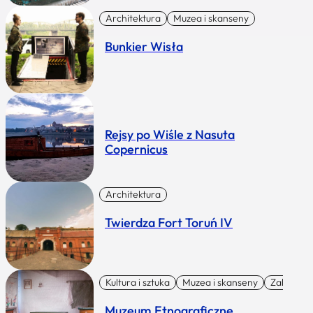
Architektura
Muzea i skanseny
Bunkier Wisła
Rejsy po Wiśle z Nasuta
Copernicus
Architektura
Twierdza Fort Toruń IV
Kultura i sztuka
Muzea i skanseny
Zabytki I 
Muzeum Etnograficzne