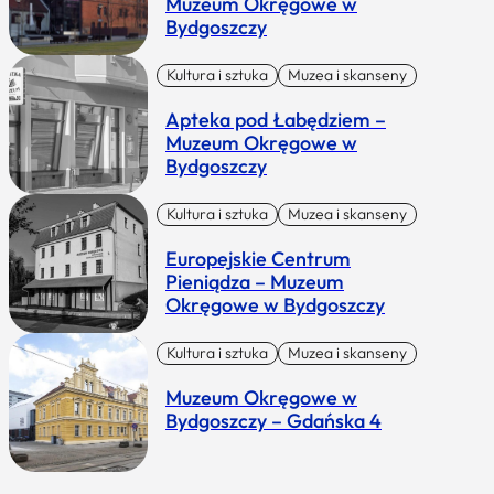
Muzeum Okręgowe w
Bydgoszczy
Kultura i sztuka
Muzea i skanseny
Apteka pod Łabędziem –
Muzeum Okręgowe w
Bydgoszczy
Kultura i sztuka
Muzea i skanseny
Europejskie Centrum
Pieniądza – Muzeum
Okręgowe w Bydgoszczy
Kultura i sztuka
Muzea i skanseny
Muzeum Okręgowe w
Bydgoszczy – Gdańska 4