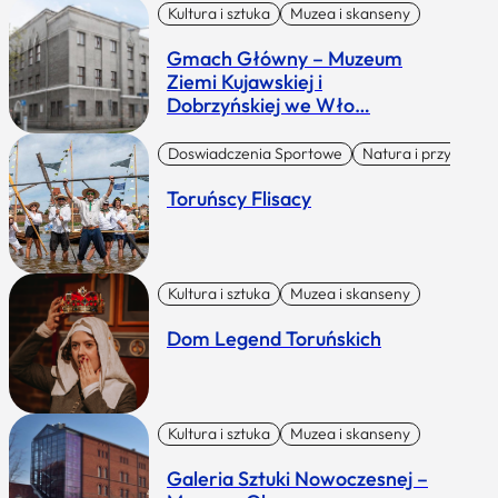
Kultura i sztuka
Muzea i skanseny
Gmach Główny – Muzeum
Ziemi Kujawskiej i
Dobrzyńskiej we Wło…
Doswiadczenia Sportowe
Natura i przygoda
Toruńscy Flisacy
Kultura i sztuka
Muzea i skanseny
Dom Legend Toruńskich
Kultura i sztuka
Muzea i skanseny
Galeria Sztuki Nowoczesnej –