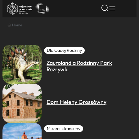
Home
Znajdź atrakcję
Znajdź artykuł
Znajdź wydarze
Znajdź atrakcję
Nazwa atrakcji
Dla Caaej Rodziny
Zaurolandia Rodzinny Park
Miasto
Rozrywki
Kategoria
Dom Heleny Grossówny
Wyszukaj
Muzea i skanseny