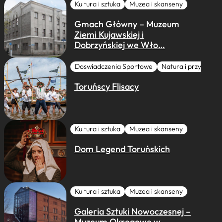
Kultura i sztuka
Muzea i skanseny
Gmach Główny – Muzeum
Ziemi Kujawskiej i
Dobrzyńskiej we Wło…
Doswiadczenia Sportowe
Natura i przygoda
Toruńscy Flisacy
Kultura i sztuka
Muzea i skanseny
Dom Legend Toruńskich
Kultura i sztuka
Muzea i skanseny
Galeria Sztuki Nowoczesnej –
Muzeum Okręgowe w