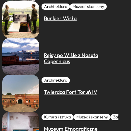
Architektura
Muzea i skanseny
Bunkier Wisła
Rejsy po Wiśle z Nasuta
Copernicus
Architektura
Twierdza Fort Toruń IV
Kultura i sztuka
Muzea i skanseny
Zabytki I 
Muzeum Etnograficzne