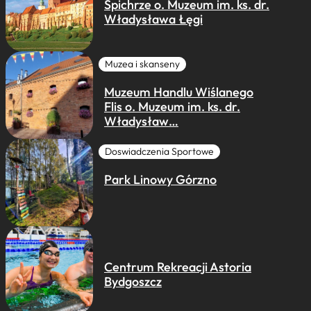
Spichrze o. Muzeum im. ks. dr.
Władysława Łęgi
Muzea i skanseny
Muzeum Handlu Wiślanego
Flis o. Muzeum im. ks. dr.
Władysław…
Doswiadczenia Sportowe
Park Linowy Górzno
Centrum Rekreacji Astoria
Bydgoszcz