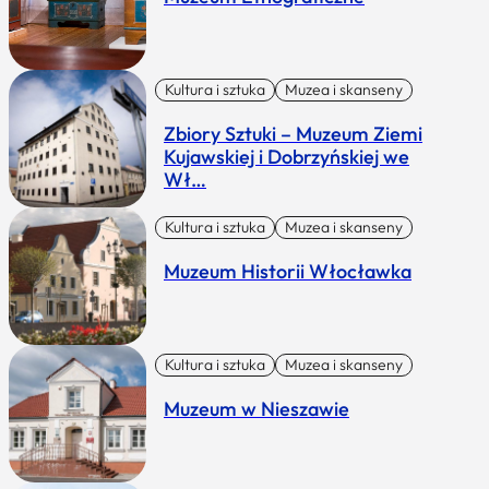
Kultura i sztuka
Muzea i skanseny
Zbiory Sztuki – Muzeum Ziemi
Kujawskiej i Dobrzyńskiej we
Wł…
Kultura i sztuka
Muzea i skanseny
Muzeum Historii Włocławka
Kultura i sztuka
Muzea i skanseny
Muzeum w Nieszawie