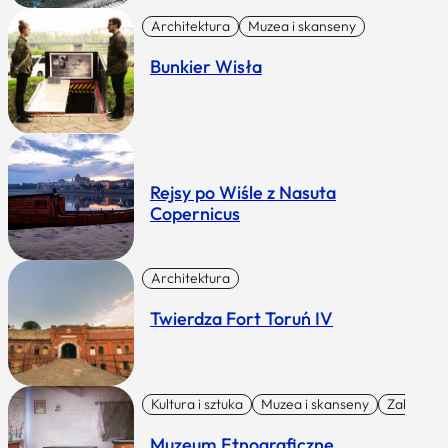
Architektura
Muzea i skanseny
Bunkier Wisła
Rejsy po Wiśle z Nasuta
Copernicus
Architektura
Twierdza Fort Toruń IV
Kultura i sztuka
Muzea i skanseny
Zabytki I 
Muzeum Etnograficzne