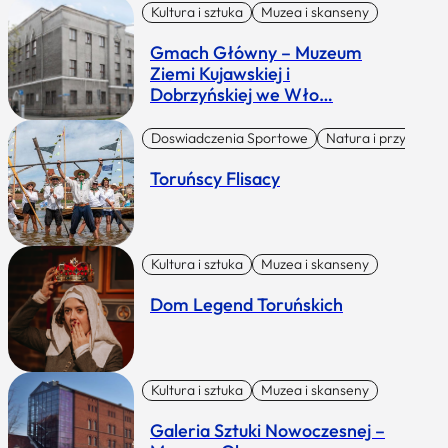
Kultura i sztuka
Muzea i skanseny
Gmach Główny – Muzeum
Ziemi Kujawskiej i
Dobrzyńskiej we Wło…
Doswiadczenia Sportowe
Natura i przygoda
Toruńscy Flisacy
Kultura i sztuka
Muzea i skanseny
Dom Legend Toruńskich
Kultura i sztuka
Muzea i skanseny
Galeria Sztuki Nowoczesnej –