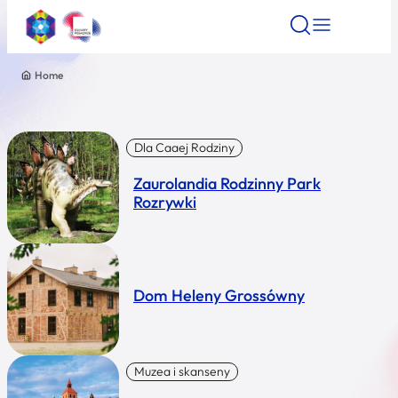
Home
Znajdź atrakcję
Znajdź artykuł
Znajdź wydarze
Znajdź atrakcję
Nazwa atrakcji
Dla Caaej Rodziny
Zaurolandia Rodzinny Park
Miasto
Rozrywki
Kategoria
Dom Heleny Grossówny
Wyszukaj
Muzea i skanseny