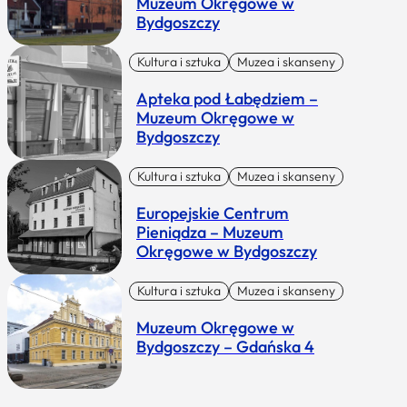
Muzeum Okręgowe w
Bydgoszczy
Kultura i sztuka
Muzea i skanseny
Apteka pod Łabędziem –
Muzeum Okręgowe w
Bydgoszczy
Kultura i sztuka
Muzea i skanseny
Europejskie Centrum
Pieniądza – Muzeum
Okręgowe w Bydgoszczy
Kultura i sztuka
Muzea i skanseny
Muzeum Okręgowe w
Bydgoszczy – Gdańska 4