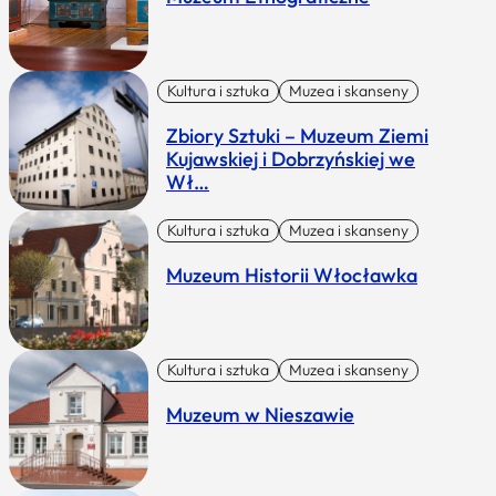
Kultura i sztuka
Muzea i skanseny
Zbiory Sztuki – Muzeum Ziemi
Kujawskiej i Dobrzyńskiej we
Wł…
Kultura i sztuka
Muzea i skanseny
Muzeum Historii Włocławka
Kultura i sztuka
Muzea i skanseny
Muzeum w Nieszawie