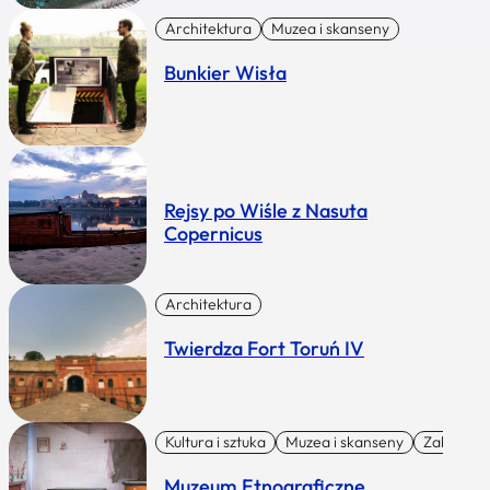
Architektura
Muzea i skanseny
Bunkier Wisła
Rejsy po Wiśle z Nasuta
Copernicus
Architektura
Twierdza Fort Toruń IV
Kultura i sztuka
Muzea i skanseny
Zabytki I 
Muzeum Etnograficzne