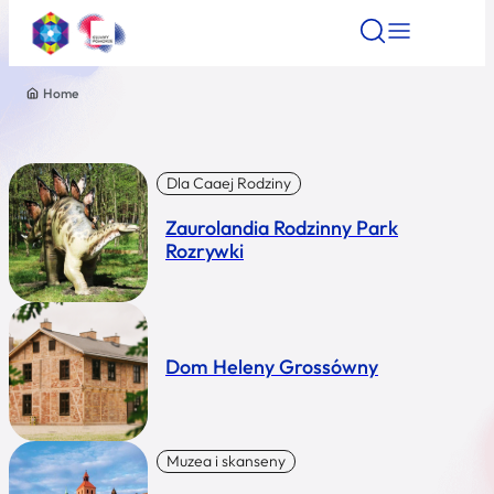
Home
Znajdź atrakcję
Znajdź artykuł
Znajdź wydarze
Znajdź atrakcję
Nazwa atrakcji
Dla Caaej Rodziny
Zaurolandia Rodzinny Park
Miasto
Rozrywki
Kategoria
Dom Heleny Grossówny
Wyszukaj
Muzea i skanseny