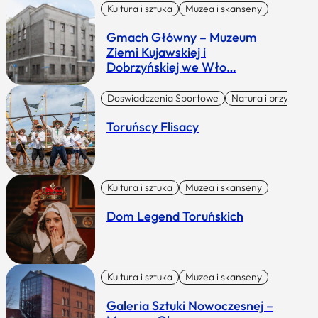
Kultura i sztuka
Muzea i skanseny
Gmach Główny – Muzeum
Ziemi Kujawskiej i
Dobrzyńskiej we Wło…
Doswiadczenia Sportowe
Natura i przygoda
Toruńscy Flisacy
Kultura i sztuka
Muzea i skanseny
Dom Legend Toruńskich
Kultura i sztuka
Muzea i skanseny
Galeria Sztuki Nowoczesnej –