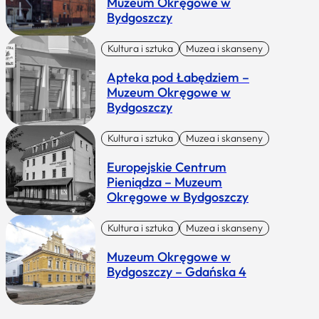
Muzeum Okręgowe w
Bydgoszczy
Kultura i sztuka
Muzea i skanseny
Apteka pod Łabędziem –
Muzeum Okręgowe w
Bydgoszczy
Kultura i sztuka
Muzea i skanseny
Europejskie Centrum
Pieniądza – Muzeum
Okręgowe w Bydgoszczy
Kultura i sztuka
Muzea i skanseny
Muzeum Okręgowe w
Bydgoszczy – Gdańska 4