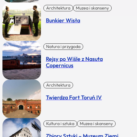
Architektura
Muzea i skanseny
Bunkier Wisła
Natura i przygoda
Rejsy po Wiśle z Nasuta
Copernicus
Architektura
Twierdza Fort Toruń IV
Kultura i sztuka
Muzea i skanseny
Zbiory Sztuki – Muzeum Ziemi