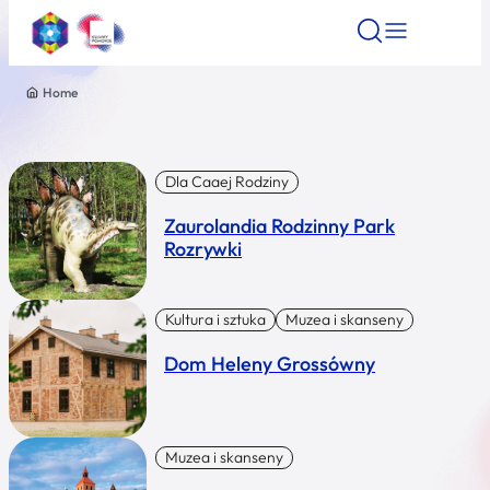
Home
Znajdź atrakcję
Znajdź artykuł
Znajdź wydarze
Znajdź atrakcję
Nazwa atrakcji
Dla Caaej Rodziny
Zaurolandia Rodzinny Park
Miasto
Rozrywki
Kategoria
Kultura i sztuka
Muzea i skanseny
Dom Heleny Grossówny
Wyszukaj
Muzea i skanseny