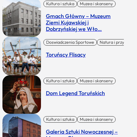
Kultura i sztuka
Muzea i skanseny
Gmach Główny – Muzeum
Ziemi Kujawskiej i
Dobrzyńskiej we Wło…
Doswiadczenia Sportowe
Natura i przygoda
Toruńscy Flisacy
Kultura i sztuka
Muzea i skanseny
Dom Legend Toruńskich
Kultura i sztuka
Muzea i skanseny
Galeria Sztuki Nowoczesnej –