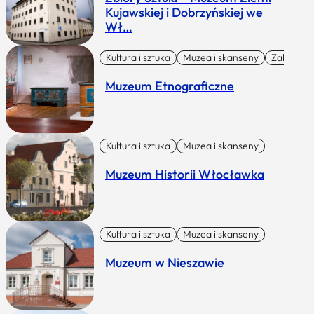
Kujawskiej i Dobrzyńskiej we
Wł…
Kultura i sztuka
Muzea i skanseny
Zabytki I 
Muzeum Etnograficzne
Kultura i sztuka
Muzea i skanseny
Muzeum Historii Włocławka
Kultura i sztuka
Muzea i skanseny
Muzeum w Nieszawie