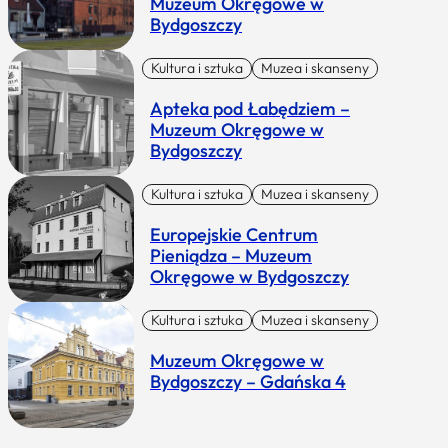
Muzeum Okręgowe w
Bydgoszczy
Kultura i sztuka
Muzea i skanseny
Apteka pod Łabędziem –
Muzeum Okręgowe w
Bydgoszczy
Kultura i sztuka
Muzea i skanseny
Europejskie Centrum
Pieniądza – Muzeum
Okręgowe w Bydgoszczy
Kultura i sztuka
Muzea i skanseny
Muzeum Okręgowe w
Bydgoszczy – Gdańska 4