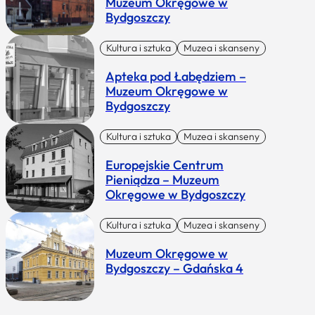
Muzeum Okręgowe w
Bydgoszczy
Kultura i sztuka
Muzea i skanseny
Apteka pod Łabędziem –
Muzeum Okręgowe w
Bydgoszczy
Kultura i sztuka
Muzea i skanseny
Europejskie Centrum
Pieniądza – Muzeum
Okręgowe w Bydgoszczy
Kultura i sztuka
Muzea i skanseny
Muzeum Okręgowe w
Bydgoszczy – Gdańska 4