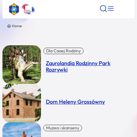
Home
Znajdź atrakcję
Znajdź artykuł
Znajdź wydarze
Znajdź atrakcję
Nazwa atrakcji
Dla Caaej Rodziny
Zaurolandia Rodzinny Park
Miasto
Rozrywki
Kategoria
Dom Heleny Grossówny
Wyszukaj
Muzea i skanseny