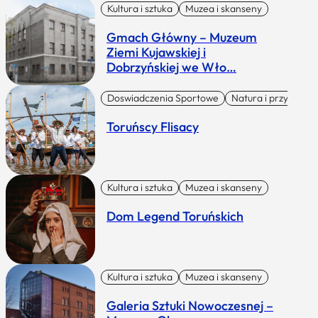
Kultura i sztuka
Muzea i skanseny
Gmach Główny – Muzeum
Ziemi Kujawskiej i
Dobrzyńskiej we Wło…
Doswiadczenia Sportowe
Natura i przygoda
Toruńscy Flisacy
Kultura i sztuka
Muzea i skanseny
Dom Legend Toruńskich
Kultura i sztuka
Muzea i skanseny
Galeria Sztuki Nowoczesnej –