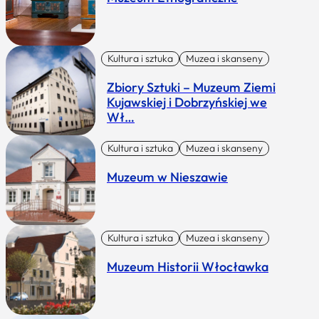
Kultura i sztuka
Muzea i skanseny
Zbiory Sztuki – Muzeum Ziemi
Kujawskiej i Dobrzyńskiej we
Wł…
Kultura i sztuka
Muzea i skanseny
Muzeum w Nieszawie
Kultura i sztuka
Muzea i skanseny
Muzeum Historii Włocławka