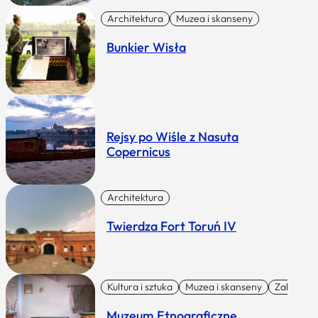
Architektura
Muzea i skanseny
Bunkier Wisła
Rejsy po Wiśle z Nasuta
Copernicus
Architektura
Twierdza Fort Toruń IV
Kultura i sztuka
Muzea i skanseny
Zabytki I 
Muzeum Etnograficzne