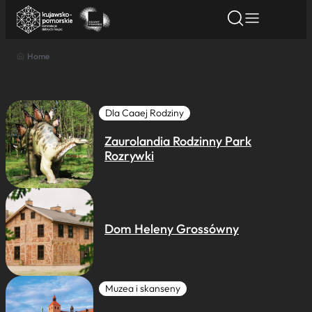
Home
Znajdź atrakcję
Znajdź artykuł
Znajdź wydarze
Znajdź atrakcję
Nazwa atrakcji
Dla Caaej Rodziny
Zaurolandia Rodzinny Park
Miasto
Rozrywki
Kategoria
Dom Heleny Grossówny
Wyszukaj
Muzea i skanseny