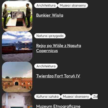
Architektura
Muzea i skanseny
Bunkier Wisła
Natura i przygoda
Rejsy po Wiśle z Nasuta
Copernicus
Architektura
Twierdza Fort Toruń IV
Kultura i sztuka
Muzea i skanseny
Zabytki I 
Muzeum Etnograficzne