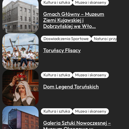
Kultura i sztuka
Muzea i skanseny
Gmach Główny – Muzeum
Ziemi Kujawskiej i
Dobrzyńskiej we Wło…
Doswiadczenia Sportowe
Natura i przygoda
Toruńscy Flisacy
Kultura i sztuka
Muzea i skanseny
Dom Legend Toruńskich
Kultura i sztuka
Muzea i skanseny
Galeria Sztuki Nowoczesnej –
Muzeum Okręgowe w