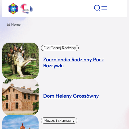
Home
Znajdź atrakcję
Znajdź artykuł
Znajdź wydarze
Znajdź atrakcję
Nazwa atrakcji
Dla Caaej Rodziny
Zaurolandia Rodzinny Park
Miasto
Rozrywki
Kategoria
Dom Heleny Grossówny
Wyszukaj
Muzea i skanseny