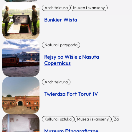
Architektura
Muzea i skanseny
Bunkier Wisła
Natura i przygoda
Rejsy po Wiśle z Nasuta
Copernicus
Architektura
Twierdza Fort Toruń IV
Kultura i sztuka
Muzea i skanseny
Zabytki I 
Muzeum Etnograficzne