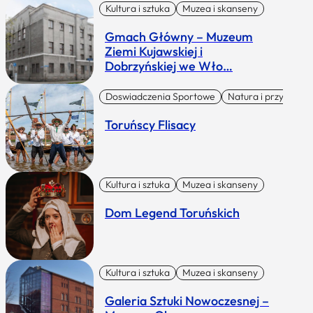
Kultura i sztuka
Muzea i skanseny
Gmach Główny – Muzeum
Ziemi Kujawskiej i
Dobrzyńskiej we Wło…
Doswiadczenia Sportowe
Natura i przygoda
Toruńscy Flisacy
Kultura i sztuka
Muzea i skanseny
Dom Legend Toruńskich
Kultura i sztuka
Muzea i skanseny
Galeria Sztuki Nowoczesnej –