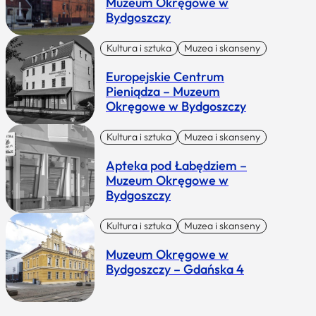
Muzeum Okręgowe w
Bydgoszczy
Kultura i sztuka
Muzea i skanseny
Europejskie Centrum
Pieniądza – Muzeum
Okręgowe w Bydgoszczy
Kultura i sztuka
Muzea i skanseny
Apteka pod Łabędziem –
Muzeum Okręgowe w
Bydgoszczy
Kultura i sztuka
Muzea i skanseny
Muzeum Okręgowe w
Bydgoszczy – Gdańska 4