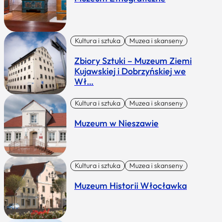
Kultura i sztuka
Muzea i skanseny
Zbiory Sztuki – Muzeum Ziemi
Kujawskiej i Dobrzyńskiej we
Wł…
Kultura i sztuka
Muzea i skanseny
Muzeum w Nieszawie
Kultura i sztuka
Muzea i skanseny
Muzeum Historii Włocławka