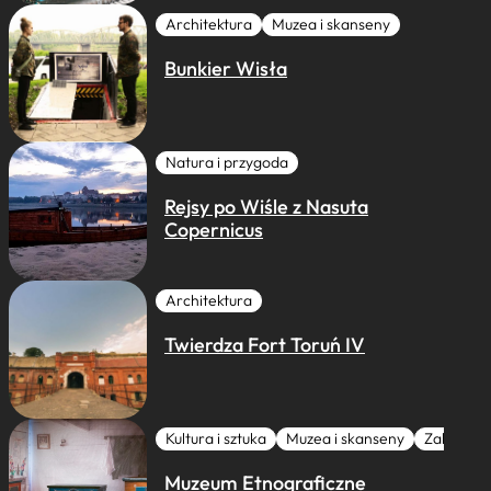
Architektura
Muzea i skanseny
Bunkier Wisła
Natura i przygoda
Rejsy po Wiśle z Nasuta
Copernicus
Architektura
Twierdza Fort Toruń IV
Kultura i sztuka
Muzea i skanseny
Zabytki I 
Muzeum Etnograficzne