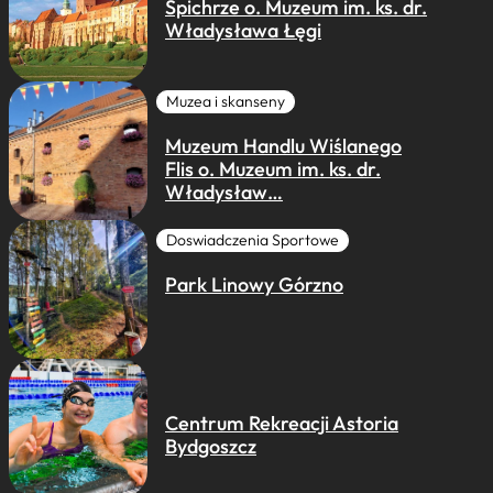
Spichrze o. Muzeum im. ks. dr.
Władysława Łęgi
Muzea i skanseny
Muzeum Handlu Wiślanego
Flis o. Muzeum im. ks. dr.
Władysław…
Doswiadczenia Sportowe
Park Linowy Górzno
Centrum Rekreacji Astoria
Bydgoszcz