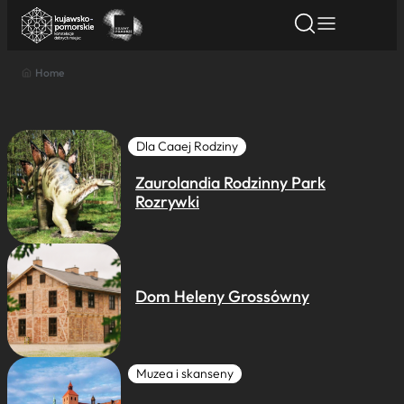
Home
Znajdź atrakcję
Znajdź artykuł
Znajdź wydarze
Znajdź atrakcję
Nazwa atrakcji
Dla Caaej Rodziny
Zaurolandia Rodzinny Park
Miasto
Rozrywki
Kategoria
Dom Heleny Grossówny
Wyszukaj
Muzea i skanseny