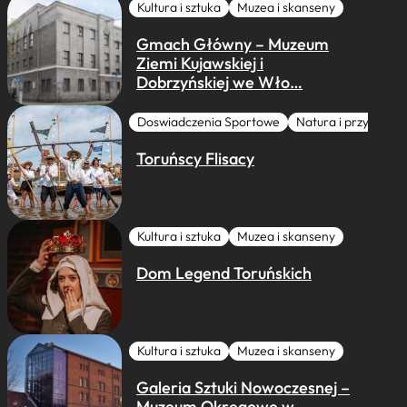
Kultura i sztuka
Muzea i skanseny
Gmach Główny – Muzeum
Ziemi Kujawskiej i
Dobrzyńskiej we Wło…
Doswiadczenia Sportowe
Natura i przygoda
Toruńscy Flisacy
Kultura i sztuka
Muzea i skanseny
Dom Legend Toruńskich
Kultura i sztuka
Muzea i skanseny
Galeria Sztuki Nowoczesnej –
Muzeum Okręgowe w