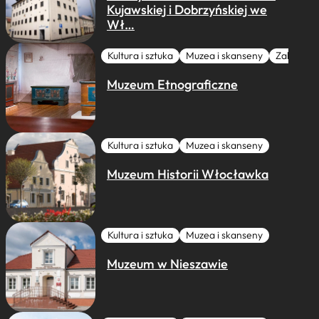
Kujawskiej i Dobrzyńskiej we
Wł…
Kultura i sztuka
Muzea i skanseny
Zabytki I 
Muzeum Etnograficzne
Kultura i sztuka
Muzea i skanseny
Muzeum Historii Włocławka
Kultura i sztuka
Muzea i skanseny
Muzeum w Nieszawie