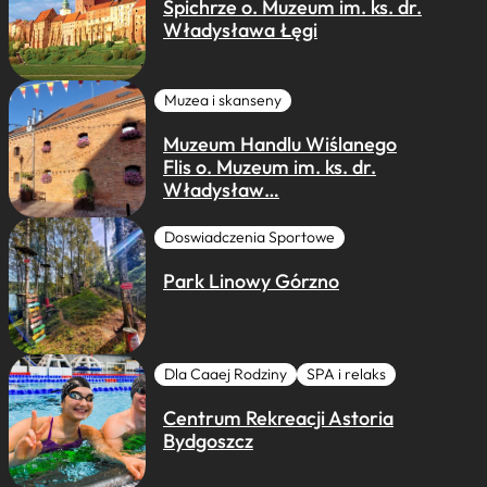
Spichrze o. Muzeum im. ks. dr.
Władysława Łęgi
Muzea i skanseny
Muzeum Handlu Wiślanego
Flis o. Muzeum im. ks. dr.
Władysław…
Doswiadczenia Sportowe
Park Linowy Górzno
Dla Caaej Rodziny
SPA i relaks
Centrum Rekreacji Astoria
Bydgoszcz