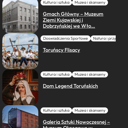
Kultura i sztuka
Muzea i skanseny
Gmach Główny – Muzeum
Ziemi Kujawskiej i
Dobrzyńskiej we Wło…
Doswiadczenia Sportowe
Natura i przygoda
Toruńscy Flisacy
Kultura i sztuka
Muzea i skanseny
Dom Legend Toruńskich
Kultura i sztuka
Muzea i skanseny
Galeria Sztuki Nowoczesnej –
Muzeum Okręgowe w