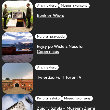
Architektura
Muzea i skanseny
Bunkier Wisła
Natura i przygoda
Rejsy po Wiśle z Nasuta
Copernicus
Architektura
Twierdza Fort Toruń IV
Kultura i sztuka
Muzea i skanseny
Zbiory Sztuki – Muzeum Ziemi