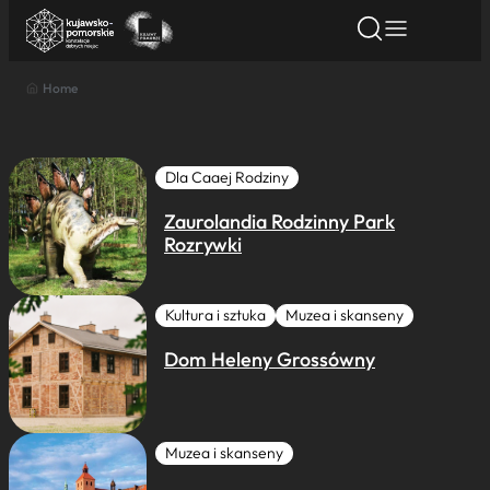
Home
Znajdź atrakcję
Znajdź artykuł
Znajdź wydarze
Znajdź atrakcję
Nazwa atrakcji
Dla Caaej Rodziny
Zaurolandia Rodzinny Park
Miasto
Rozrywki
Kategoria
Kultura i sztuka
Muzea i skanseny
Dom Heleny Grossówny
Wyszukaj
Muzea i skanseny