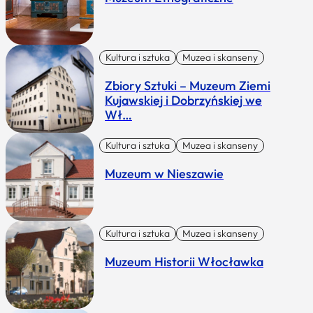
Kultura i sztuka
Muzea i skanseny
Zbiory Sztuki – Muzeum Ziemi
Kujawskiej i Dobrzyńskiej we
Wł…
Kultura i sztuka
Muzea i skanseny
Muzeum w Nieszawie
Kultura i sztuka
Muzea i skanseny
Muzeum Historii Włocławka