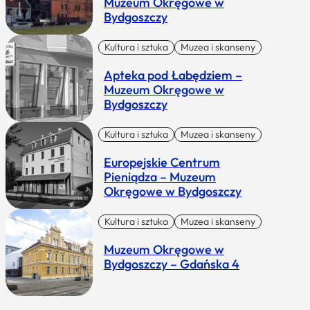
Muzeum Okręgowe w
Bydgoszczy
Kultura i sztuka
Muzea i skanseny
Apteka pod Łabędziem –
Muzeum Okręgowe w
Bydgoszczy
Kultura i sztuka
Muzea i skanseny
Europejskie Centrum
Pieniądza – Muzeum
Okręgowe w Bydgoszczy
Kultura i sztuka
Muzea i skanseny
Muzeum Okręgowe w
Bydgoszczy – Gdańska 4