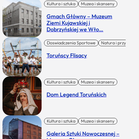
Kultura i sztuka
Muzea i skanseny
Gmach Główny – Muzeum
Ziemi Kujawskiej i
Dobrzyńskiej we Wło…
Doswiadczenia Sportowe
Natura i przygoda
Toruńscy Flisacy
Kultura i sztuka
Muzea i skanseny
Dom Legend Toruńskich
Kultura i sztuka
Muzea i skanseny
Galeria Sztuki Nowoczesnej –