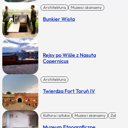
Architektura
Muzea i skanseny
Bunkier Wisła
Rejsy po Wiśle z Nasuta
Copernicus
Architektura
Twierdza Fort Toruń IV
Kultura i sztuka
Muzea i skanseny
Zabytki I 
Muzeum Etnograficzne