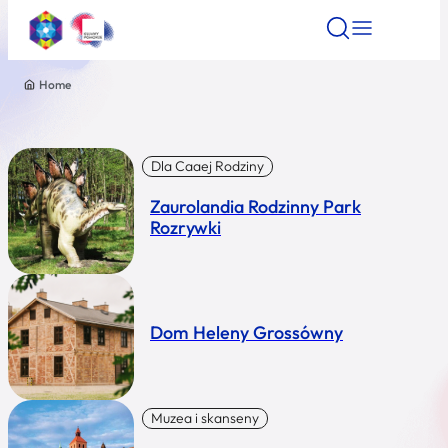
Home
Znajdź atrakcję
Znajdź artykuł
Znajdź wydarze
Znajdź atrakcję
Nazwa atrakcji
Dla Caaej Rodziny
Zaurolandia Rodzinny Park
Miasto
Rozrywki
Kategoria
Dom Heleny Grossówny
Wyszukaj
Muzea i skanseny