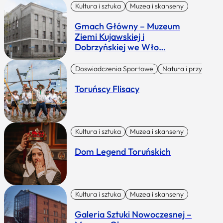
Kultura i sztuka
Muzea i skanseny
Gmach Główny – Muzeum
Ziemi Kujawskiej i
Dobrzyńskiej we Wło…
Doswiadczenia Sportowe
Natura i przygoda
Toruńscy Flisacy
Kultura i sztuka
Muzea i skanseny
Dom Legend Toruńskich
Kultura i sztuka
Muzea i skanseny
Galeria Sztuki Nowoczesnej –