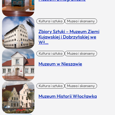
Kultura i sztuka
Muzea i skanseny
Zbiory Sztuki – Muzeum Ziemi
Kujawskiej i Dobrzyńskiej we
Wł…
Kultura i sztuka
Muzea i skanseny
Muzeum w Nieszawie
Kultura i sztuka
Muzea i skanseny
Muzeum Historii Włocławka