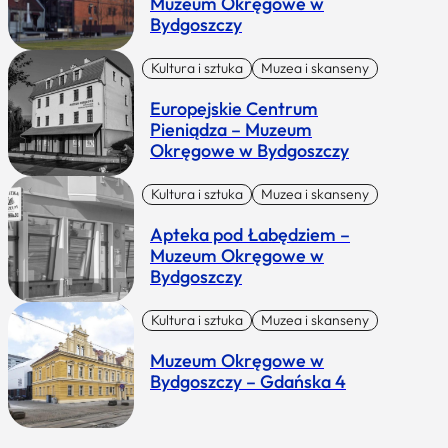
Muzeum Okręgowe w
Bydgoszczy
Kultura i sztuka
Muzea i skanseny
Europejskie Centrum
Pieniądza – Muzeum
Okręgowe w Bydgoszczy
Kultura i sztuka
Muzea i skanseny
Apteka pod Łabędziem –
Muzeum Okręgowe w
Bydgoszczy
Kultura i sztuka
Muzea i skanseny
Muzeum Okręgowe w
Bydgoszczy – Gdańska 4