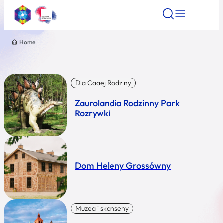
Home
Znajdź atrakcję
Znajdź artykuł
Znajdź wydarze
Znajdź atrakcję
Nazwa atrakcji
Dla Caaej Rodziny
Zaurolandia Rodzinny Park
Miasto
Rozrywki
Kategoria
Dom Heleny Grossówny
Wyszukaj
Muzea i skanseny