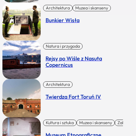
Architektura
Muzea i skanseny
Bunkier Wisła
Natura i przygoda
Rejsy po Wiśle z Nasuta
Copernicus
Architektura
Twierdza Fort Toruń IV
Kultura i sztuka
Muzea i skanseny
Zabytki I 
Muzeum Etnograficzne