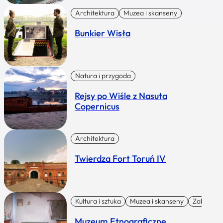
Architektura
Muzea i skanseny
Bunkier Wisła
Natura i przygoda
Rejsy po Wiśle z Nasuta
Copernicus
Architektura
Twierdza Fort Toruń IV
Kultura i sztuka
Muzea i skanseny
Zabytki I 
Muzeum Etnograficzne