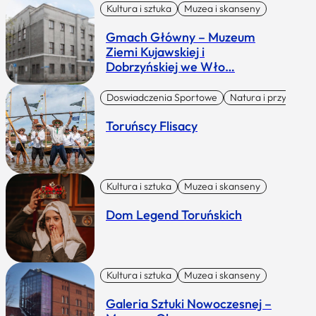
Kultura i sztuka
Muzea i skanseny
Gmach Główny – Muzeum
Ziemi Kujawskiej i
Dobrzyńskiej we Wło…
Doswiadczenia Sportowe
Natura i przygoda
Toruńscy Flisacy
Kultura i sztuka
Muzea i skanseny
Dom Legend Toruńskich
Kultura i sztuka
Muzea i skanseny
Galeria Sztuki Nowoczesnej –