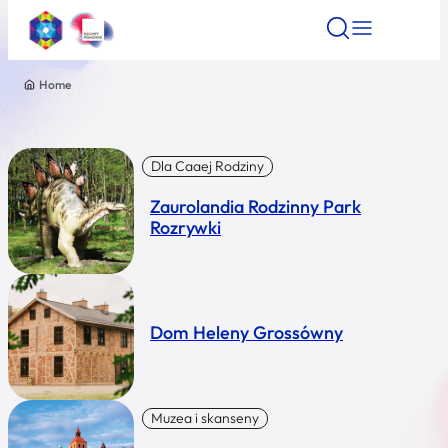
Home
Znajdź atrakcję
Znajdź artykuł
Znajdź wydarze
Znajdź atrakcję
Nazwa atrakcji
Dla Caaej Rodziny
Zaurolandia Rodzinny Park
Miasto
Rozrywki
Kategoria
Dom Heleny Grossówny
Wyszukaj
Muzea i skanseny