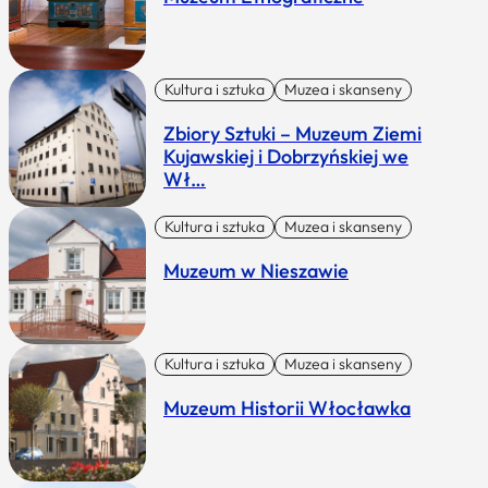
Kultura i sztuka
Muzea i skanseny
Zbiory Sztuki – Muzeum Ziemi
Kujawskiej i Dobrzyńskiej we
Wł…
Kultura i sztuka
Muzea i skanseny
Muzeum w Nieszawie
Kultura i sztuka
Muzea i skanseny
Muzeum Historii Włocławka