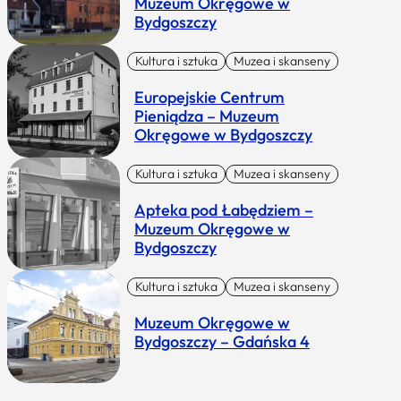
Muzeum Okręgowe w
Bydgoszczy
Kultura i sztuka
Muzea i skanseny
Europejskie Centrum
Pieniądza – Muzeum
Okręgowe w Bydgoszczy
Kultura i sztuka
Muzea i skanseny
Apteka pod Łabędziem –
Muzeum Okręgowe w
Bydgoszczy
Kultura i sztuka
Muzea i skanseny
Muzeum Okręgowe w
Bydgoszczy – Gdańska 4