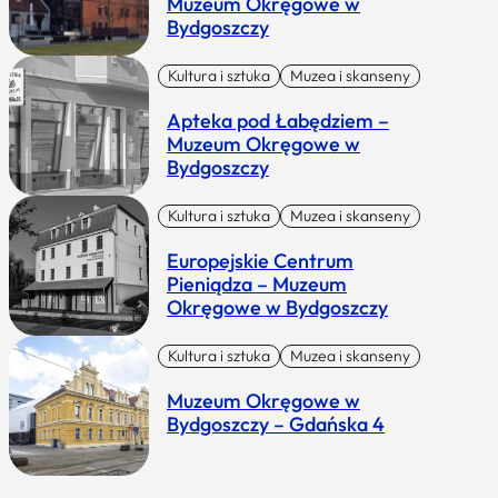
Muzeum Okręgowe w
Bydgoszczy
Kultura i sztuka
Muzea i skanseny
Apteka pod Łabędziem –
Muzeum Okręgowe w
Bydgoszczy
Kultura i sztuka
Muzea i skanseny
Europejskie Centrum
Pieniądza – Muzeum
Okręgowe w Bydgoszczy
Kultura i sztuka
Muzea i skanseny
Muzeum Okręgowe w
Bydgoszczy – Gdańska 4