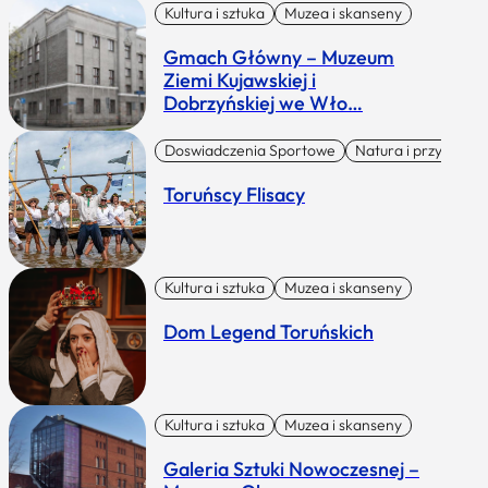
Kultura i sztuka
Muzea i skanseny
Gmach Główny – Muzeum
Ziemi Kujawskiej i
Dobrzyńskiej we Wło…
Doswiadczenia Sportowe
Natura i przygoda
Toruńscy Flisacy
Kultura i sztuka
Muzea i skanseny
Dom Legend Toruńskich
Kultura i sztuka
Muzea i skanseny
Galeria Sztuki Nowoczesnej –