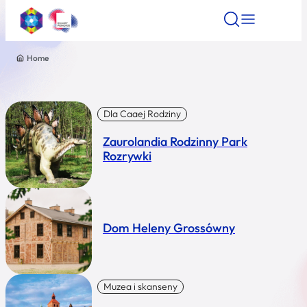
Home
Znajdź atrakcję
Znajdź artykuł
Znajdź wydarze
Znajdź atrakcję
Nazwa atrakcji
Dla Caaej Rodziny
Zaurolandia Rodzinny Park
Miasto
Rozrywki
Kategoria
Dom Heleny Grossówny
Wyszukaj
Muzea i skanseny