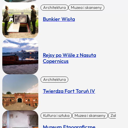
Architektura
Muzea i skanseny
Bunkier Wisła
Rejsy po Wiśle z Nasuta
Copernicus
Architektura
Twierdza Fort Toruń IV
Kultura i sztuka
Muzea i skanseny
Zabytki I 
Muzeum Etnograficzne