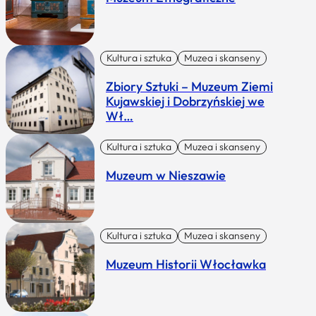
Kultura i sztuka
Muzea i skanseny
Zbiory Sztuki – Muzeum Ziemi
Kujawskiej i Dobrzyńskiej we
Wł…
Kultura i sztuka
Muzea i skanseny
Muzeum w Nieszawie
Kultura i sztuka
Muzea i skanseny
Muzeum Historii Włocławka