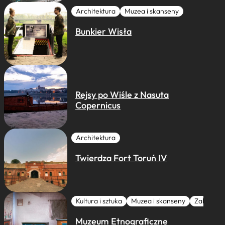
Architektura
Muzea i skanseny
Bunkier Wisła
Rejsy po Wiśle z Nasuta
Copernicus
Architektura
Twierdza Fort Toruń IV
Kultura i sztuka
Muzea i skanseny
Zabytki I 
Muzeum Etnograficzne