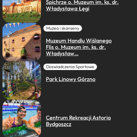
Spichrze o. Muzeum im. ks. dr.
Władysława Łęgi
Muzea i skanseny
Muzeum Handlu Wiślanego
Flis o. Muzeum im. ks. dr.
Władysław…
Doswiadczenia Sportowe
Park Linowy Górzno
Centrum Rekreacji Astoria
Bydgoszcz