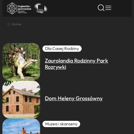
Home
Znajdź atrakcję
Znajdź artykuł
Znajdź wydarze
Znajdź atrakcję
Nazwa atrakcji
Dla Caaej Rodziny
Zaurolandia Rodzinny Park
Miasto
Rozrywki
Kategoria
Dom Heleny Grossówny
Wyszukaj
Muzea i skanseny