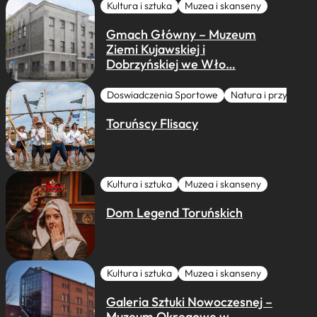
Kultura i sztuka
Muzea i skanseny
Gmach Główny – Muzeum
Ziemi Kujawskiej i
Dobrzyńskiej we Wło…
Doswiadczenia Sportowe
Natura i przygoda
Toruńscy Flisacy
Kultura i sztuka
Muzea i skanseny
Dom Legend Toruńskich
Kultura i sztuka
Muzea i skanseny
Galeria Sztuki Nowoczesnej –
Muzeum Okręgowe w