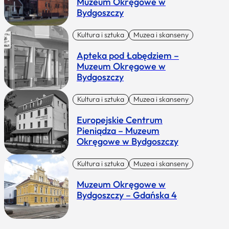
Muzeum Okręgowe w
Bydgoszczy
Kultura i sztuka
Muzea i skanseny
Apteka pod Łabędziem –
Muzeum Okręgowe w
Bydgoszczy
Kultura i sztuka
Muzea i skanseny
Europejskie Centrum
Pieniądza – Muzeum
Okręgowe w Bydgoszczy
Kultura i sztuka
Muzea i skanseny
Muzeum Okręgowe w
Bydgoszczy – Gdańska 4