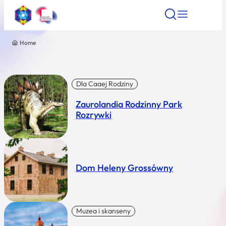
Home
Znajdź atrakcję
Znajdź artykuł
Znajdź wydarze
Znajdź atrakcję
Nazwa atrakcji
Dla Caaej Rodziny
Zaurolandia Rodzinny Park
Miasto
Rozrywki
Kategoria
Dom Heleny Grossówny
Wyszukaj
Muzea i skanseny