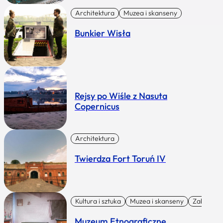
Architektura
Muzea i skanseny
Bunkier Wisła
Rejsy po Wiśle z Nasuta
Copernicus
Architektura
Twierdza Fort Toruń IV
Kultura i sztuka
Muzea i skanseny
Zabytki I 
Muzeum Etnograficzne