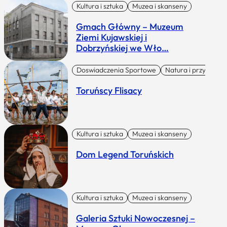
Kultura i sztuka
Muzea i skanseny
Gmach Główny – Muzeum
Ziemi Kujawskiej i
Dobrzyńskiej we Wło…
Doswiadczenia Sportowe
Natura i przygoda
Toruńscy Flisacy
Kultura i sztuka
Muzea i skanseny
Dom Legend Toruńskich
Kultura i sztuka
Muzea i skanseny
Galeria Sztuki Nowoczesnej –