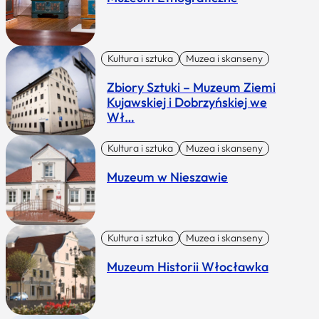
Kultura i sztuka
Muzea i skanseny
Zbiory Sztuki – Muzeum Ziemi
Kujawskiej i Dobrzyńskiej we
Wł…
Kultura i sztuka
Muzea i skanseny
Muzeum w Nieszawie
Kultura i sztuka
Muzea i skanseny
Muzeum Historii Włocławka