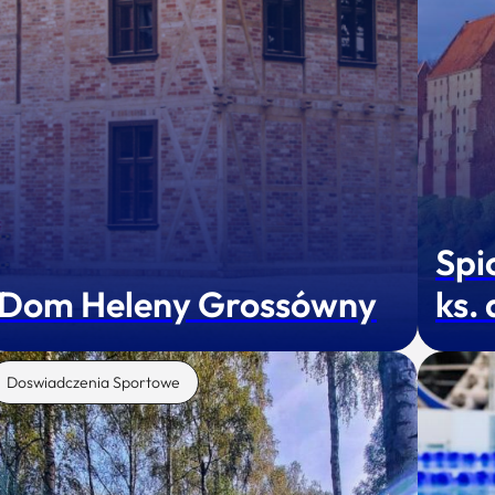
Spi
Dom Heleny Grossówny
ks.
Doswiadczenia Sportowe