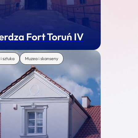
erdza Fort Toruń IV
 i sztuka
Muzea i skanseny