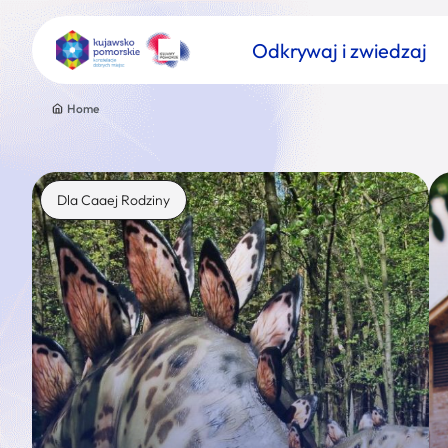
Odkrywaj i zwiedzaj
Home
Dla Caaej Rodziny
Znajdź atrakcję
Nazwa atrakcji