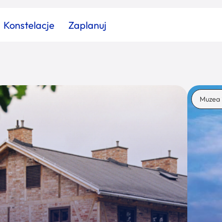
Konstelacje
Zaplanuj
Znajdź atrakcję
Znajdź artykuł
Znajdź wydarzeni
Muzea 
Miasto
Kategoria