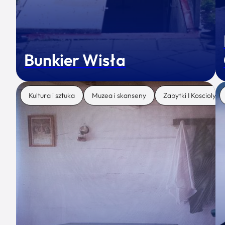
Bunkier Wisła
Kultura i sztuka
Muzea i skanseny
Zabytki I Koscioly