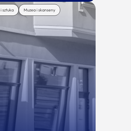
 i sztuka
Muzea i skanseny