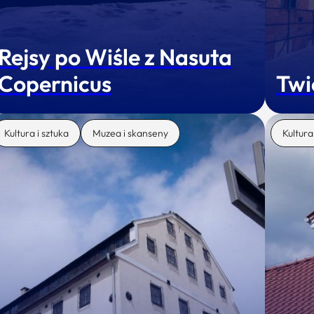
Rejsy po Wiśle z Nasuta
Copernicus
Twi
Kultura i sztuka
Muzea i skanseny
Kultura