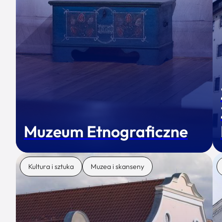
Muzeum Etnograficzne
Kultura i sztuka
Muzea i skanseny