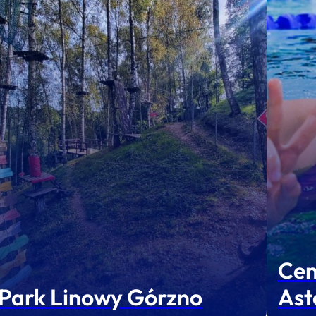
Cen
Park Linowy Górzno
Ast