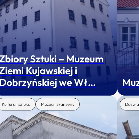
Zbiory Sztuki – Muzeum
Ziemi Kujawskiej i
Dobrzyńskiej we Wł…
Muz
Kultura i sztuka
Muzea i skanseny
Doswia