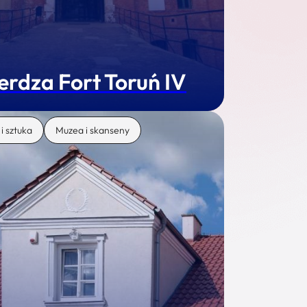
erdza Fort Toruń IV
 i sztuka
Muzea i skanseny