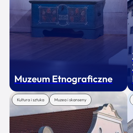
Muzeum Etnograficzne
Kultura i sztuka
Muzea i skanseny