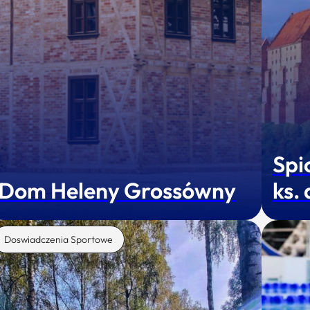
Spi
Dom Heleny Grossówny
ks.
Doswiadczenia Sportowe