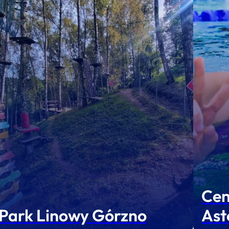
Cen
Park Linowy Górzno
Ast