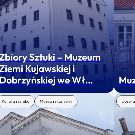
Zbiory Sztuki – Muzeum
Ziemi Kujawskiej i
Dobrzyńskiej we Wł…
Muz
Kultura i sztuka
Muzea i skanseny
Doswia