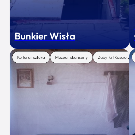
Bunkier Wisła
Kultura i sztuka
Muzea i skanseny
Zabytki I Koscioly