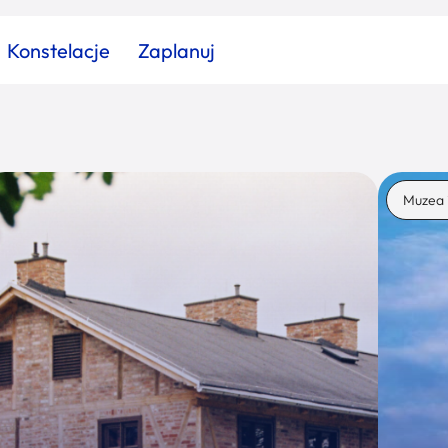
Konstelacje
Zaplanuj
Znajdź atrakcję
Znajdź artykuł
Znajdź wydarzeni
Muzea 
Miasto
Kategoria