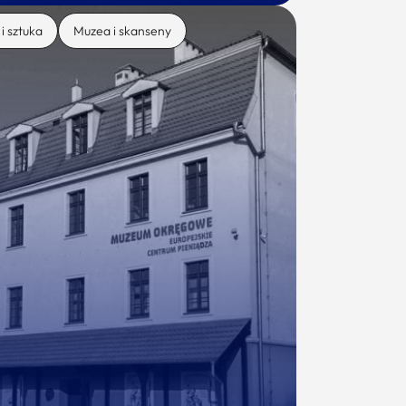
 i sztuka
Muzea i skanseny