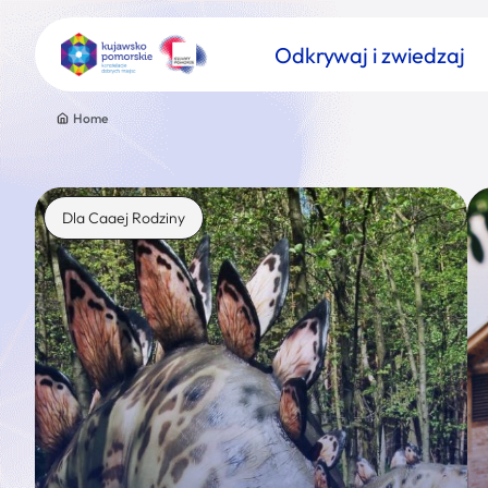
Odkrywaj i zwiedzaj
Home
Dla Caaej Rodziny
Znajdź atrakcję
Nazwa atrakcji