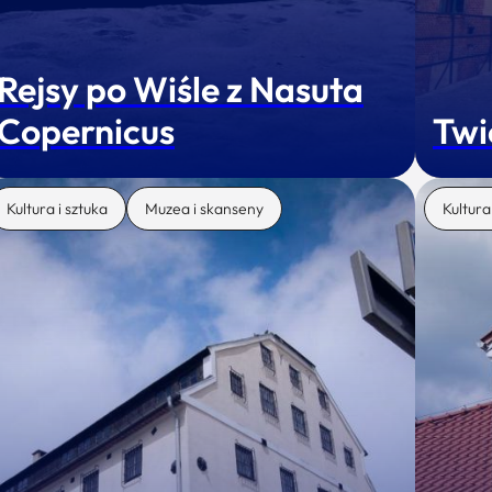
Rejsy po Wiśle z Nasuta
Copernicus
Twi
Kultura i sztuka
Muzea i skanseny
Kultura