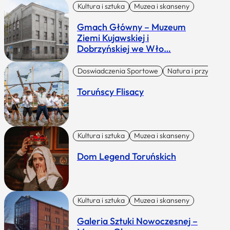
Kultura i sztuka
Muzea i skanseny
Gmach Główny – Muzeum
Ziemi Kujawskiej i
Dobrzyńskiej we Wło…
Doswiadczenia Sportowe
Natura i przygoda
Toruńscy Flisacy
Kultura i sztuka
Muzea i skanseny
Dom Legend Toruńskich
Kultura i sztuka
Muzea i skanseny
Galeria Sztuki Nowoczesnej –