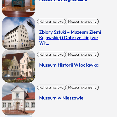
Kultura i sztuka
Muzea i skanseny
Zbiory Sztuki – Muzeum Ziemi
Kujawskiej i Dobrzyńskiej we
Wł…
Kultura i sztuka
Muzea i skanseny
Muzeum Historii Włocławka
Kultura i sztuka
Muzea i skanseny
Muzeum w Nieszawie