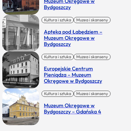
Muzeum Okręgowe w
Bydgoszczy
Kultura i sztuka
Muzea i skanseny
Apteka pod Łabędziem –
Muzeum Okręgowe w
Bydgoszczy
Kultura i sztuka
Muzea i skanseny
Europejskie Centrum
Pieniądza – Muzeum
Okręgowe w Bydgoszczy
Kultura i sztuka
Muzea i skanseny
Muzeum Okręgowe w
Bydgoszczy – Gdańska 4