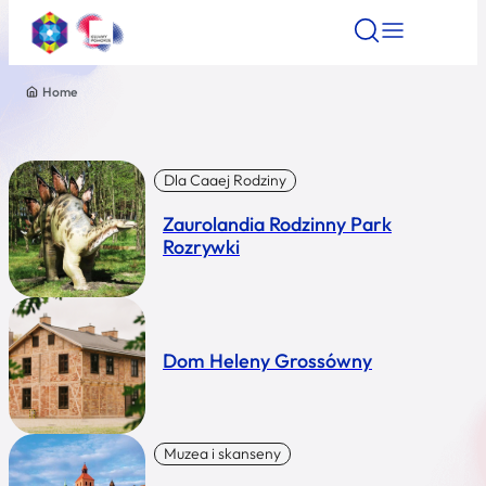
Home
Znajdź atrakcję
Znajdź artykuł
Znajdź wydarze
Znajdź atrakcję
Nazwa atrakcji
Dla Caaej Rodziny
Zaurolandia Rodzinny Park
Miasto
Rozrywki
Kategoria
Dom Heleny Grossówny
Wyszukaj
Muzea i skanseny