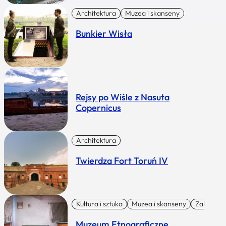
Architektura
Muzea i skanseny
Bunkier Wisła
Rejsy po Wiśle z Nasuta
Copernicus
Architektura
Twierdza Fort Toruń IV
Kultura i sztuka
Muzea i skanseny
Zabytki I 
Muzeum Etnograficzne