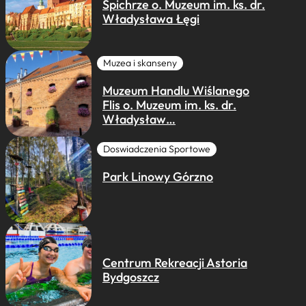
Spichrze o. Muzeum im. ks. dr.
Władysława Łęgi
Muzea i skanseny
Muzeum Handlu Wiślanego
Flis o. Muzeum im. ks. dr.
Władysław…
Doswiadczenia Sportowe
Park Linowy Górzno
Centrum Rekreacji Astoria
Bydgoszcz