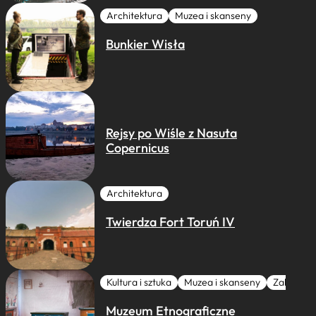
Architektura
Muzea i skanseny
Bunkier Wisła
Rejsy po Wiśle z Nasuta
Copernicus
Architektura
Twierdza Fort Toruń IV
Kultura i sztuka
Muzea i skanseny
Zabytki I 
Muzeum Etnograficzne