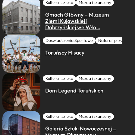
Kultura i sztuka
Muzea i skanseny
Gmach Główny – Muzeum
Ziemi Kujawskiej i
Dobrzyńskiej we Wło…
Doswiadczenia Sportowe
Natura i przygoda
Toruńscy Flisacy
Kultura i sztuka
Muzea i skanseny
Dom Legend Toruńskich
Kultura i sztuka
Muzea i skanseny
Galeria Sztuki Nowoczesnej –
Muzeum Okręgowe w