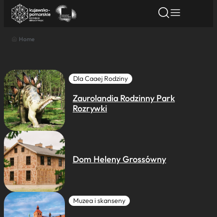
Home
Znajdź atrakcję
Znajdź artykuł
Znajdź wydarze
Znajdź atrakcję
Nazwa atrakcji
Dla Caaej Rodziny
Zaurolandia Rodzinny Park
Miasto
Rozrywki
Kategoria
Dom Heleny Grossówny
Wyszukaj
Muzea i skanseny