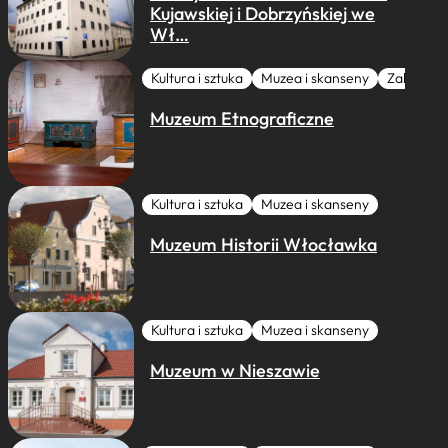
Kujawskiej i Dobrzyńskiej we
Wł…
Kultura i sztuka
Muzea i skanseny
Zabytki I 
Muzeum Etnograficzne
Kultura i sztuka
Muzea i skanseny
Muzeum Historii Włocławka
Kultura i sztuka
Muzea i skanseny
Muzeum w Nieszawie