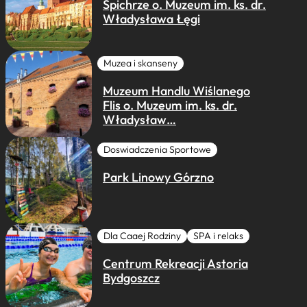
Spichrze o. Muzeum im. ks. dr.
Władysława Łęgi
Muzea i skanseny
Muzeum Handlu Wiślanego
Flis o. Muzeum im. ks. dr.
Władysław…
Doswiadczenia Sportowe
Park Linowy Górzno
Dla Caaej Rodziny
SPA i relaks
Centrum Rekreacji Astoria
Bydgoszcz