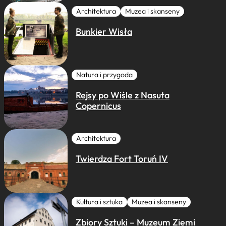
Architektura
Muzea i skanseny
Bunkier Wisła
Natura i przygoda
Rejsy po Wiśle z Nasuta
Copernicus
Architektura
Twierdza Fort Toruń IV
Kultura i sztuka
Muzea i skanseny
Zbiory Sztuki – Muzeum Ziemi