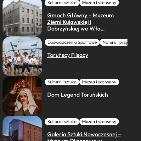
Kultura i sztuka
Muzea i skanseny
Gmach Główny – Muzeum
Ziemi Kujawskiej i
Dobrzyńskiej we Wło…
Doswiadczenia Sportowe
Natura i przygoda
Toruńscy Flisacy
Kultura i sztuka
Muzea i skanseny
Dom Legend Toruńskich
Kultura i sztuka
Muzea i skanseny
Galeria Sztuki Nowoczesnej –
Muzeum Okręgowe w