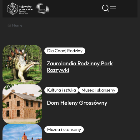
Home
Znajdź atrakcję
Znajdź artykuł
Znajdź wydarze
Znajdź atrakcję
Nazwa atrakcji
Dla Caaej Rodziny
Zaurolandia Rodzinny Park
Miasto
Rozrywki
Kategoria
Kultura i sztuka
Muzea i skanseny
Dom Heleny Grossówny
Wyszukaj
Muzea i skanseny