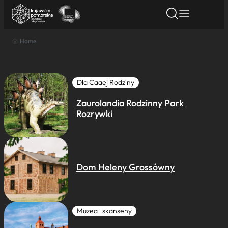
Home
Znajdź atrakcję
Znajdź artykuł
Znajdź wydarze
Znajdź atrakcję
Nazwa atrakcji
Dla Caaej Rodziny
Zaurolandia Rodzinny Park
Miasto
Rozrywki
Kategoria
Dom Heleny Grossówny
Wyszukaj
Muzea i skanseny