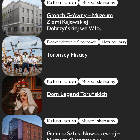
Kultura i sztuka
Muzea i skanseny
Gmach Główny – Muzeum
Ziemi Kujawskiej i
Dobrzyńskiej we Wło…
Doswiadczenia Sportowe
Natura i przygoda
Toruńscy Flisacy
Kultura i sztuka
Muzea i skanseny
Dom Legend Toruńskich
Kultura i sztuka
Muzea i skanseny
Galeria Sztuki Nowoczesnej –
Muzeum Okręgowe w