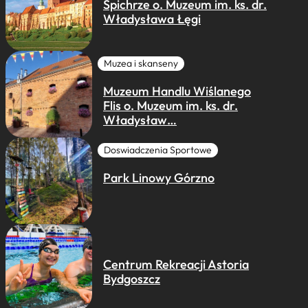
Spichrze o. Muzeum im. ks. dr.
Władysława Łęgi
Muzea i skanseny
Muzeum Handlu Wiślanego
Flis o. Muzeum im. ks. dr.
Władysław…
Doswiadczenia Sportowe
Park Linowy Górzno
Centrum Rekreacji Astoria
Bydgoszcz