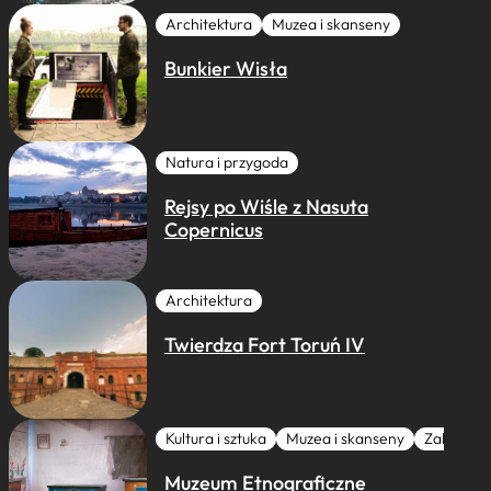
Architektura
Muzea i skanseny
Bunkier Wisła
Natura i przygoda
Rejsy po Wiśle z Nasuta
Copernicus
Architektura
Twierdza Fort Toruń IV
Kultura i sztuka
Muzea i skanseny
Zabytki I 
Muzeum Etnograficzne