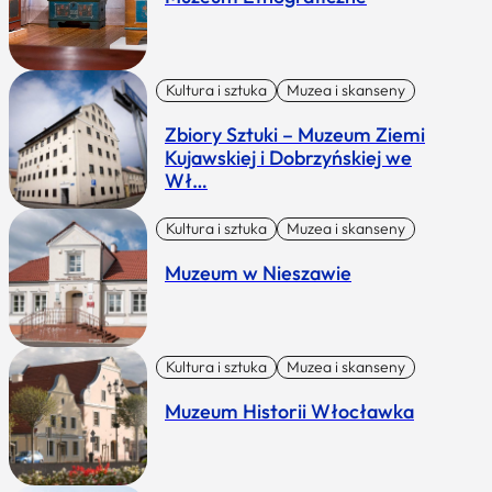
Kultura i sztuka
Muzea i skanseny
Zbiory Sztuki – Muzeum Ziemi
Kujawskiej i Dobrzyńskiej we
Wł…
Kultura i sztuka
Muzea i skanseny
Muzeum w Nieszawie
Kultura i sztuka
Muzea i skanseny
Muzeum Historii Włocławka