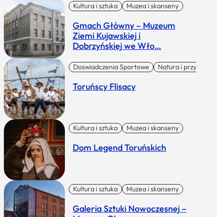
Kultura i sztuka
Muzea i skanseny
Gmach Główny – Muzeum
Ziemi Kujawskiej i
Dobrzyńskiej we Wło…
Doswiadczenia Sportowe
Natura i przygoda
Toruńscy Flisacy
Kultura i sztuka
Muzea i skanseny
Dom Legend Toruńskich
Kultura i sztuka
Muzea i skanseny
Galeria Sztuki Nowoczesnej –