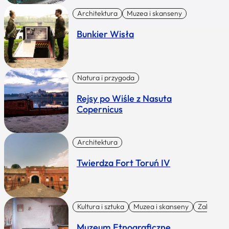
Architektura
Muzea i skanseny
Bunkier Wisła
Natura i przygoda
Rejsy po Wiśle z Nasuta
Copernicus
Architektura
Twierdza Fort Toruń IV
Kultura i sztuka
Muzea i skanseny
Zabytki I 
Muzeum Etnograficzne