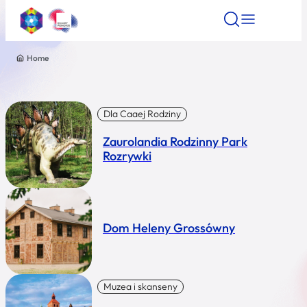
Home
Znajdź atrakcję
Znajdź artykuł
Znajdź wydarze
Znajdź atrakcję
Nazwa atrakcji
Dla Caaej Rodziny
Zaurolandia Rodzinny Park
Miasto
Rozrywki
Kategoria
Dom Heleny Grossówny
Wyszukaj
Muzea i skanseny