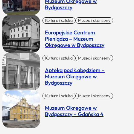
Muzeum Okręgowe w
Bydgoszczy
Kultura i sztuka
Muzea i skanseny
Europejskie Centrum
Pieniądza – Muzeum
Okręgowe w Bydgoszczy
Kultura i sztuka
Muzea i skanseny
Apteka pod Łabędziem –
Muzeum Okręgowe w
Bydgoszczy
Kultura i sztuka
Muzea i skanseny
Muzeum Okręgowe w
Bydgoszczy – Gdańska 4