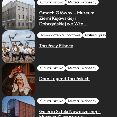
Kultura i sztuka
Muzea i skanseny
Gmach Główny – Muzeum
Ziemi Kujawskiej i
Dobrzyńskiej we Wło…
Doswiadczenia Sportowe
Natura i przygoda
Toruńscy Flisacy
Kultura i sztuka
Muzea i skanseny
Dom Legend Toruńskich
Kultura i sztuka
Muzea i skanseny
Galeria Sztuki Nowoczesnej –
Muzeum Okręgowe w