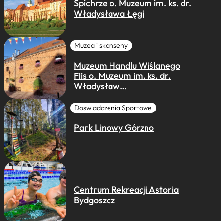
Spichrze o. Muzeum im. ks. dr.
Władysława Łęgi
Muzea i skanseny
Muzeum Handlu Wiślanego
Flis o. Muzeum im. ks. dr.
Władysław…
Doswiadczenia Sportowe
Park Linowy Górzno
Centrum Rekreacji Astoria
Bydgoszcz