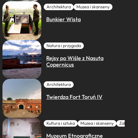
Architektura
Muzea i skanseny
Bunkier Wisła
Natura i przygoda
Rejsy po Wiśle z Nasuta
Copernicus
Architektura
Twierdza Fort Toruń IV
Kultura i sztuka
Muzea i skanseny
Zabytki I 
Muzeum Etnograficzne