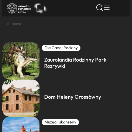
Home
Znajdź atrakcję
Znajdź artykuł
Znajdź wydarze
Znajdź atrakcję
Nazwa atrakcji
Dla Caaej Rodziny
Zaurolandia Rodzinny Park
Miasto
Rozrywki
Kategoria
Dom Heleny Grossówny
Wyszukaj
Muzea i skanseny