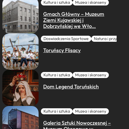
Kultura i sztuka
Muzea i skanseny
Gmach Główny – Muzeum
Ziemi Kujawskiej i
Dobrzyńskiej we Wło…
Doswiadczenia Sportowe
Natura i przygoda
Toruńscy Flisacy
Kultura i sztuka
Muzea i skanseny
Dom Legend Toruńskich
Kultura i sztuka
Muzea i skanseny
Galeria Sztuki Nowoczesnej –
Muzeum Okręgowe w