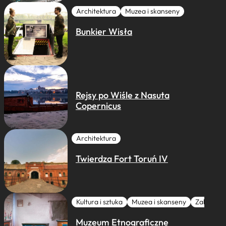
Architektura
Muzea i skanseny
Bunkier Wisła
Rejsy po Wiśle z Nasuta
Copernicus
Architektura
Twierdza Fort Toruń IV
Kultura i sztuka
Muzea i skanseny
Zabytki I 
Muzeum Etnograficzne