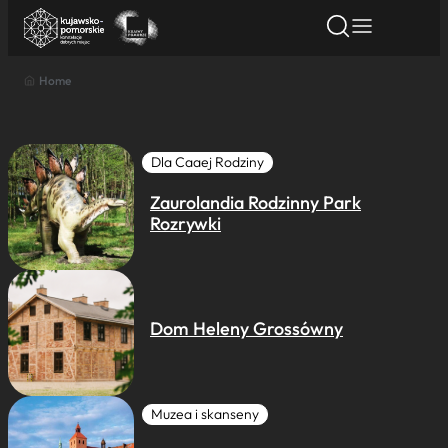
Home
Znajdź atrakcję
Znajdź artykuł
Znajdź wydarze
Znajdź atrakcję
Nazwa atrakcji
Dla Caaej Rodziny
Zaurolandia Rodzinny Park
Miasto
Rozrywki
Kategoria
Dom Heleny Grossówny
Wyszukaj
Muzea i skanseny