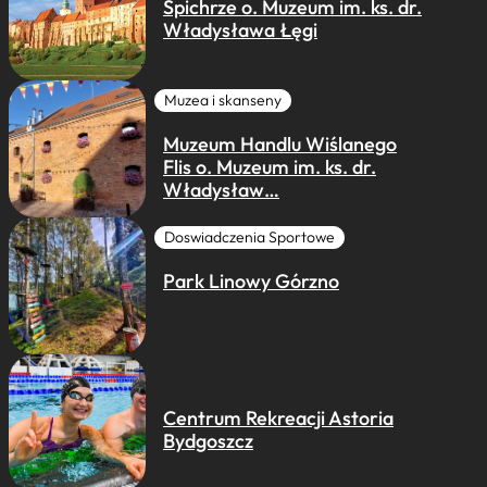
Spichrze o. Muzeum im. ks. dr.
Władysława Łęgi
Muzea i skanseny
Muzeum Handlu Wiślanego
Flis o. Muzeum im. ks. dr.
Władysław…
Doswiadczenia Sportowe
Park Linowy Górzno
Centrum Rekreacji Astoria
Bydgoszcz