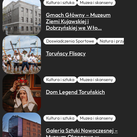
Kultura i sztuka
Muzea i skanseny
Gmach Główny – Muzeum
Ziemi Kujawskiej i
Dobrzyńskiej we Wło…
Doswiadczenia Sportowe
Natura i przygoda
Toruńscy Flisacy
Kultura i sztuka
Muzea i skanseny
Dom Legend Toruńskich
Kultura i sztuka
Muzea i skanseny
Galeria Sztuki Nowoczesnej –
Muzeum Okręgowe w