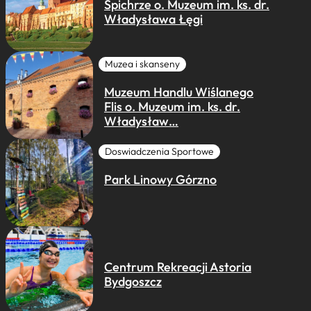
Spichrze o. Muzeum im. ks. dr.
Władysława Łęgi
Muzea i skanseny
Muzeum Handlu Wiślanego
Flis o. Muzeum im. ks. dr.
Władysław…
Doswiadczenia Sportowe
Park Linowy Górzno
Centrum Rekreacji Astoria
Bydgoszcz