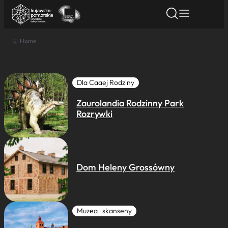
Home
Znajdź atrakcję
Znajdź artykuł
Znajdź wydarze
Znajdź atrakcję
Nazwa atrakcji
Dla Caaej Rodziny
Zaurolandia Rodzinny Park
Miasto
Rozrywki
Kategoria
Dom Heleny Grossówny
Wyszukaj
Muzea i skanseny