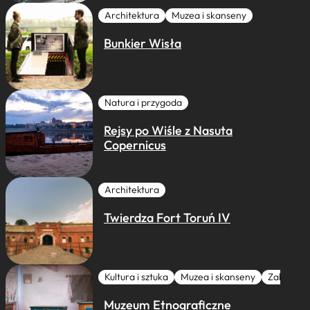
Architektura
Muzea i skanseny
Bunkier Wisła
Natura i przygoda
Rejsy po Wiśle z Nasuta
Copernicus
Architektura
Twierdza Fort Toruń IV
Kultura i sztuka
Muzea i skanseny
Zabytki I 
Muzeum Etnograficzne