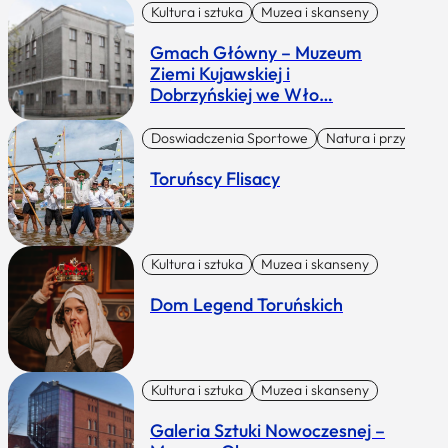
Kultura i sztuka
Muzea i skanseny
Gmach Główny – Muzeum
Ziemi Kujawskiej i
Dobrzyńskiej we Wło…
Doswiadczenia Sportowe
Natura i przygoda
Toruńscy Flisacy
Kultura i sztuka
Muzea i skanseny
Dom Legend Toruńskich
Kultura i sztuka
Muzea i skanseny
Galeria Sztuki Nowoczesnej –