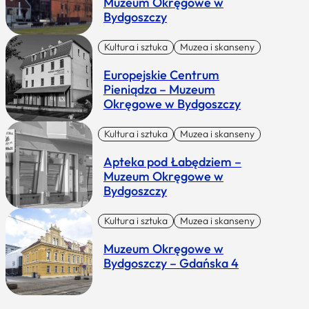
Muzeum Okręgowe w
Bydgoszczy
Kultura i sztuka
Muzea i skanseny
Europejskie Centrum
Pieniądza – Muzeum
Okręgowe w Bydgoszczy
Kultura i sztuka
Muzea i skanseny
Apteka pod Łabędziem –
Muzeum Okręgowe w
Bydgoszczy
Kultura i sztuka
Muzea i skanseny
Muzeum Okręgowe w
Bydgoszczy – Gdańska 4