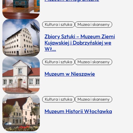
Kultura i sztuka
Muzea i skanseny
Zbiory Sztuki – Muzeum Ziemi
Kujawskiej i Dobrzyńskiej we
Wł…
Kultura i sztuka
Muzea i skanseny
Muzeum w Nieszawie
Kultura i sztuka
Muzea i skanseny
Muzeum Historii Włocławka