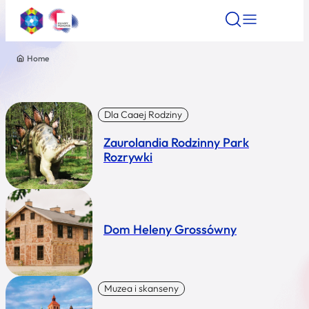
Home
Znajdź atrakcję
Znajdź artykuł
Znajdź wydarze
Znajdź atrakcję
Nazwa atrakcji
Dla Caaej Rodziny
Zaurolandia Rodzinny Park
Miasto
Rozrywki
Kategoria
Dom Heleny Grossówny
Wyszukaj
Muzea i skanseny