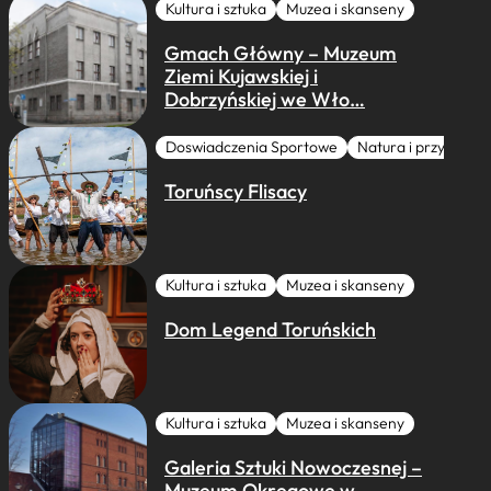
Kultura i sztuka
Muzea i skanseny
Gmach Główny – Muzeum
Ziemi Kujawskiej i
Dobrzyńskiej we Wło…
Doswiadczenia Sportowe
Natura i przygoda
Toruńscy Flisacy
Kultura i sztuka
Muzea i skanseny
Dom Legend Toruńskich
Kultura i sztuka
Muzea i skanseny
Galeria Sztuki Nowoczesnej –
Muzeum Okręgowe w