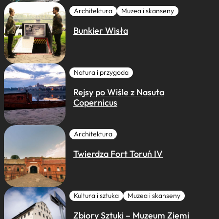
Architektura
Muzea i skanseny
Bunkier Wisła
Natura i przygoda
Rejsy po Wiśle z Nasuta
Copernicus
Architektura
Twierdza Fort Toruń IV
Kultura i sztuka
Muzea i skanseny
Zbiory Sztuki – Muzeum Ziemi