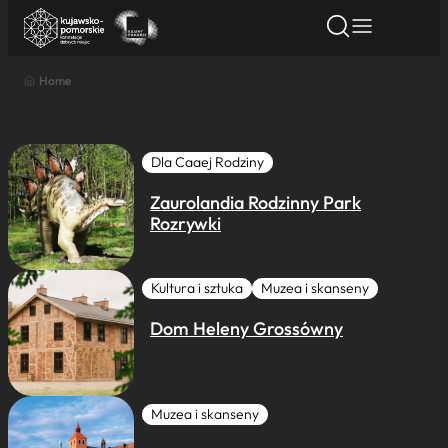
Home
Znajdź atrakcję
Znajdź artykuł
Znajdź wydarze
Znajdź atrakcję
Nazwa atrakcji
Dla Caaej Rodziny
Zaurolandia Rodzinny Park
Miasto
Rozrywki
Kategoria
Kultura i sztuka
Muzea i skanseny
Dom Heleny Grossówny
Wyszukaj
Muzea i skanseny