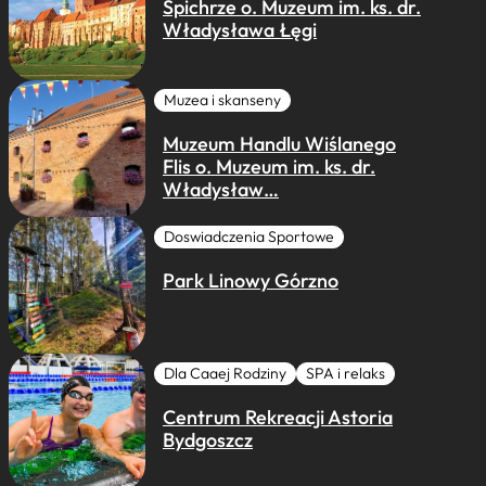
Spichrze o. Muzeum im. ks. dr.
Władysława Łęgi
Muzea i skanseny
Muzeum Handlu Wiślanego
Flis o. Muzeum im. ks. dr.
Władysław…
Doswiadczenia Sportowe
Park Linowy Górzno
Dla Caaej Rodziny
SPA i relaks
Centrum Rekreacji Astoria
Bydgoszcz