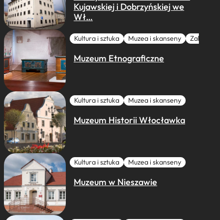
Kujawskiej i Dobrzyńskiej we
Wł…
Kultura i sztuka
Muzea i skanseny
Zabytki I 
Muzeum Etnograficzne
Kultura i sztuka
Muzea i skanseny
Muzeum Historii Włocławka
Kultura i sztuka
Muzea i skanseny
Muzeum w Nieszawie