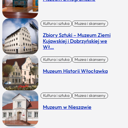
Kultura i sztuka
Muzea i skanseny
Zbiory Sztuki – Muzeum Ziemi
Kujawskiej i Dobrzyńskiej we
Wł…
Kultura i sztuka
Muzea i skanseny
Muzeum Historii Włocławka
Kultura i sztuka
Muzea i skanseny
Muzeum w Nieszawie