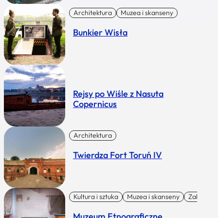
Architektura
Muzea i skanseny
Bunkier Wisła
Rejsy po Wiśle z Nasuta
Copernicus
Architektura
Twierdza Fort Toruń IV
Kultura i sztuka
Muzea i skanseny
Zabytki I 
Muzeum Etnograficzne