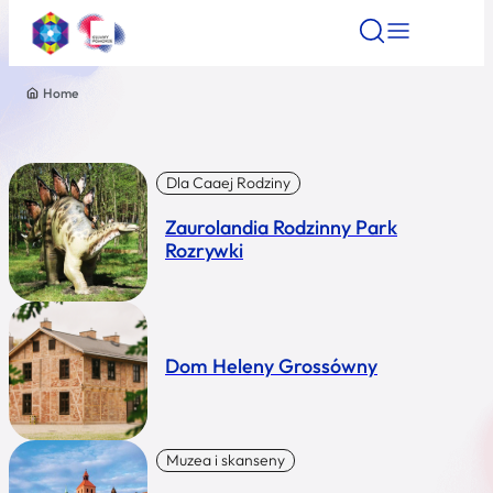
Home
Znajdź atrakcję
Znajdź artykuł
Znajdź wydarze
Znajdź atrakcję
Nazwa atrakcji
Dla Caaej Rodziny
Zaurolandia Rodzinny Park
Miasto
Rozrywki
Kategoria
Dom Heleny Grossówny
Wyszukaj
Muzea i skanseny