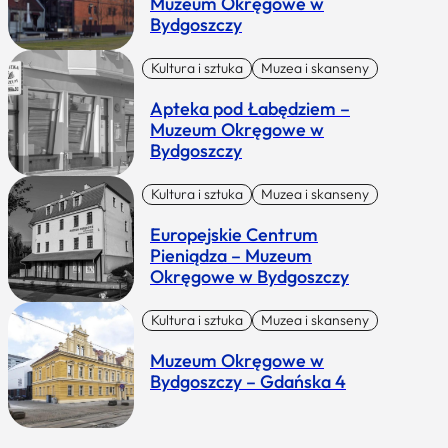
Muzeum Okręgowe w
Bydgoszczy
Kultura i sztuka
Muzea i skanseny
Apteka pod Łabędziem –
Muzeum Okręgowe w
Bydgoszczy
Kultura i sztuka
Muzea i skanseny
Europejskie Centrum
Pieniądza – Muzeum
Okręgowe w Bydgoszczy
Kultura i sztuka
Muzea i skanseny
Muzeum Okręgowe w
Bydgoszczy – Gdańska 4