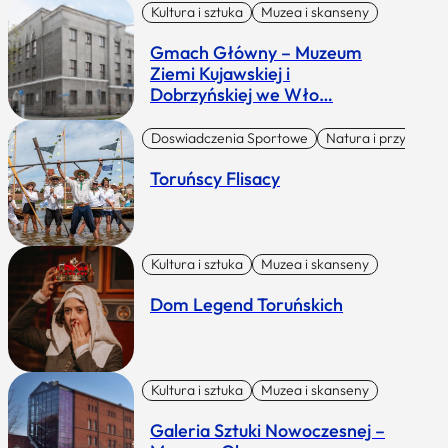
Kultura i sztuka
Muzea i skanseny
Gmach Główny – Muzeum
Ziemi Kujawskiej i
Dobrzyńskiej we Wło…
Doswiadczenia Sportowe
Natura i przygoda
Toruńscy Flisacy
Kultura i sztuka
Muzea i skanseny
Dom Legend Toruńskich
Kultura i sztuka
Muzea i skanseny
Galeria Sztuki Nowoczesnej –