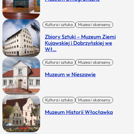
Kultura i sztuka
Muzea i skanseny
Zbiory Sztuki – Muzeum Ziemi
Kujawskiej i Dobrzyńskiej we
Wł…
Kultura i sztuka
Muzea i skanseny
Muzeum w Nieszawie
Kultura i sztuka
Muzea i skanseny
Muzeum Historii Włocławka