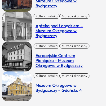
Muzeum Okręgowe w
Bydgoszczy
Kultura i sztuka
Muzea i skanseny
Apteka pod Łabędziem –
Muzeum Okręgowe w
Bydgoszczy
Kultura i sztuka
Muzea i skanseny
Europejskie Centrum
Pieniądza – Muzeum
Okręgowe w Bydgoszczy
Kultura i sztuka
Muzea i skanseny
Muzeum Okręgowe w
Bydgoszczy – Gdańska 4