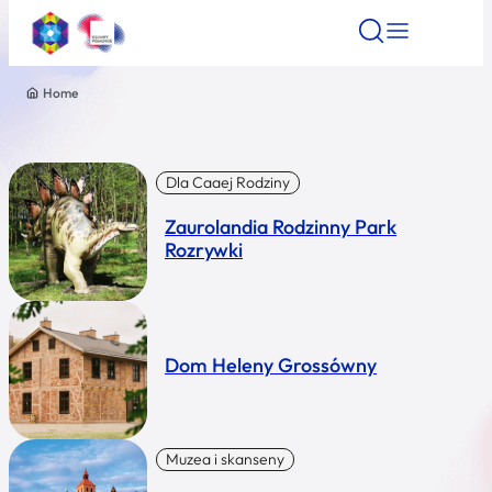
Home
Znajdź atrakcję
Znajdź artykuł
Znajdź wydarze
Znajdź atrakcję
Nazwa atrakcji
Dla Caaej Rodziny
Zaurolandia Rodzinny Park
Miasto
Rozrywki
Kategoria
Dom Heleny Grossówny
Wyszukaj
Muzea i skanseny