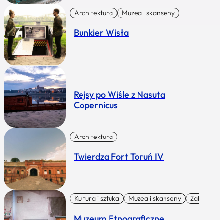
Architektura
Muzea i skanseny
Bunkier Wisła
Rejsy po Wiśle z Nasuta
Copernicus
Architektura
Twierdza Fort Toruń IV
Kultura i sztuka
Muzea i skanseny
Zabytki I 
Muzeum Etnograficzne