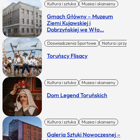
Kultura i sztuka
Muzea i skanseny
Gmach Główny – Muzeum
Ziemi Kujawskiej i
Dobrzyńskiej we Wło…
Doswiadczenia Sportowe
Natura i przygoda
Toruńscy Flisacy
Kultura i sztuka
Muzea i skanseny
Dom Legend Toruńskich
Kultura i sztuka
Muzea i skanseny
Galeria Sztuki Nowoczesnej –