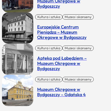
Muzeum Okręgowe w
Bydgoszczy
Kultura i sztuka
Muzea i skanseny
Europejskie Centrum
Pieniądza – Muzeum
Okręgowe w Bydgoszczy
Kultura i sztuka
Muzea i skanseny
Apteka pod Łabędziem –
Muzeum Okręgowe w
Bydgoszczy
Kultura i sztuka
Muzea i skanseny
Muzeum Okręgowe w
Bydgoszczy – Gdańska 4