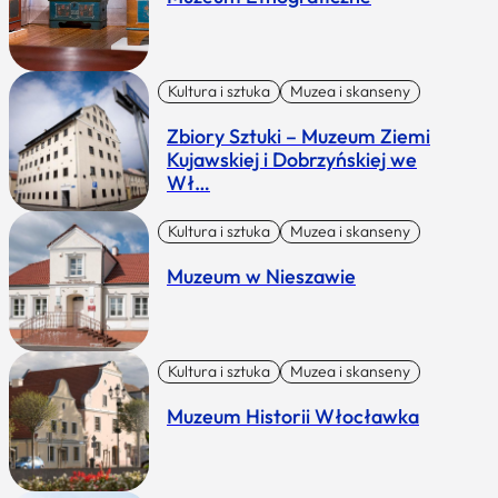
Kultura i sztuka
Muzea i skanseny
Zbiory Sztuki – Muzeum Ziemi
Kujawskiej i Dobrzyńskiej we
Wł…
Kultura i sztuka
Muzea i skanseny
Muzeum w Nieszawie
Kultura i sztuka
Muzea i skanseny
Muzeum Historii Włocławka