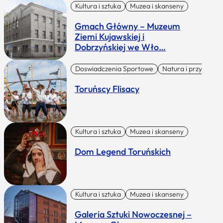
Kultura i sztuka
Muzea i skanseny
Gmach Główny – Muzeum
Ziemi Kujawskiej i
Dobrzyńskiej we Wło…
Doswiadczenia Sportowe
Natura i przygoda
Toruńscy Flisacy
Kultura i sztuka
Muzea i skanseny
Dom Legend Toruńskich
Kultura i sztuka
Muzea i skanseny
Galeria Sztuki Nowoczesnej –