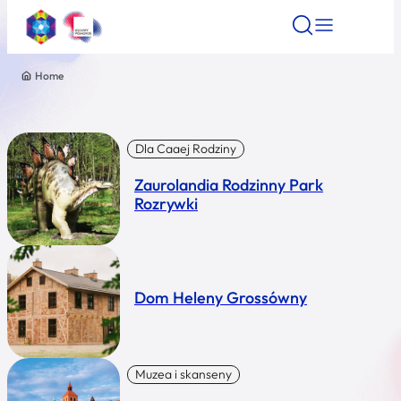
Home
Znajdź atrakcję
Znajdź artykuł
Znajdź wydarze
Znajdź atrakcję
Nazwa atrakcji
Dla Caaej Rodziny
Zaurolandia Rodzinny Park
Miasto
Rozrywki
Kategoria
Dom Heleny Grossówny
Wyszukaj
Muzea i skanseny