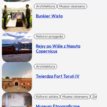
Architektura
Muzea i skanseny
Bunkier Wisła
Natura i przygoda
Rejsy po Wiśle z Nasuta
Copernicus
Architektura
Twierdza Fort Toruń IV
Kultura i sztuka
Muzea i skanseny
Zabytki I 
Muzeum Etnograficzne