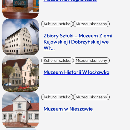
Kultura i sztuka
Muzea i skanseny
Zbiory Sztuki – Muzeum Ziemi
Kujawskiej i Dobrzyńskiej we
Wł…
Kultura i sztuka
Muzea i skanseny
Muzeum Historii Włocławka
Kultura i sztuka
Muzea i skanseny
Muzeum w Nieszawie