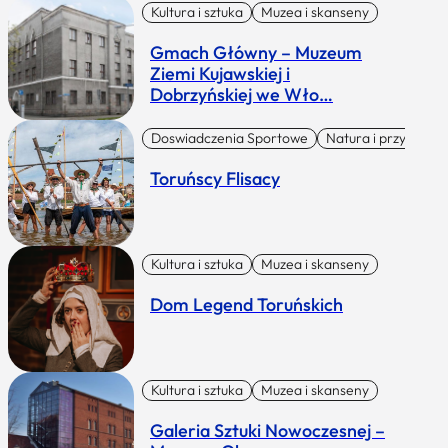
Kultura i sztuka
Muzea i skanseny
Gmach Główny – Muzeum
Ziemi Kujawskiej i
Dobrzyńskiej we Wło…
Doswiadczenia Sportowe
Natura i przygoda
Toruńscy Flisacy
Kultura i sztuka
Muzea i skanseny
Dom Legend Toruńskich
Kultura i sztuka
Muzea i skanseny
Galeria Sztuki Nowoczesnej –