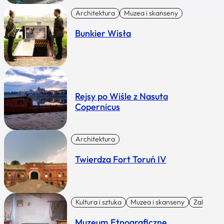
Architektura
Muzea i skanseny
Bunkier Wisła
Rejsy po Wiśle z Nasuta
Copernicus
Architektura
Twierdza Fort Toruń IV
Kultura i sztuka
Muzea i skanseny
Zabytki I 
Muzeum Etnograficzne