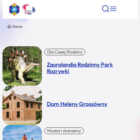
Home
Znajdź atrakcję
Znajdź artykuł
Znajdź wydarze
Znajdź atrakcję
Nazwa atrakcji
Dla Caaej Rodziny
Zaurolandia Rodzinny Park
Miasto
Rozrywki
Kategoria
Dom Heleny Grossówny
Wyszukaj
Muzea i skanseny