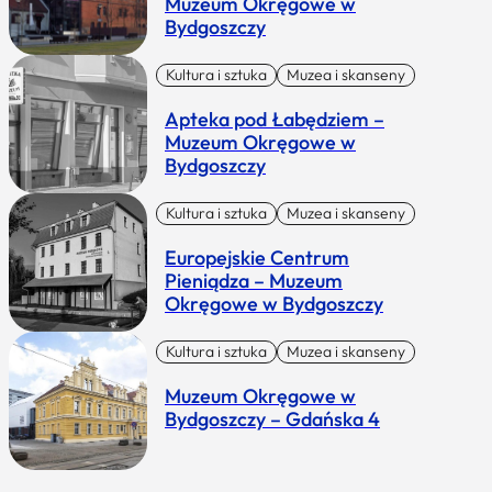
Muzeum Okręgowe w
Bydgoszczy
Kultura i sztuka
Muzea i skanseny
Apteka pod Łabędziem –
Muzeum Okręgowe w
Bydgoszczy
Kultura i sztuka
Muzea i skanseny
Europejskie Centrum
Pieniądza – Muzeum
Okręgowe w Bydgoszczy
Kultura i sztuka
Muzea i skanseny
Muzeum Okręgowe w
Bydgoszczy – Gdańska 4