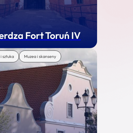
erdza Fort Toruń IV
 i sztuka
Muzea i skanseny