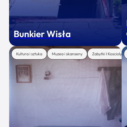
Bunkier Wisła
Kultura i sztuka
Muzea i skanseny
Zabytki I Koscioly