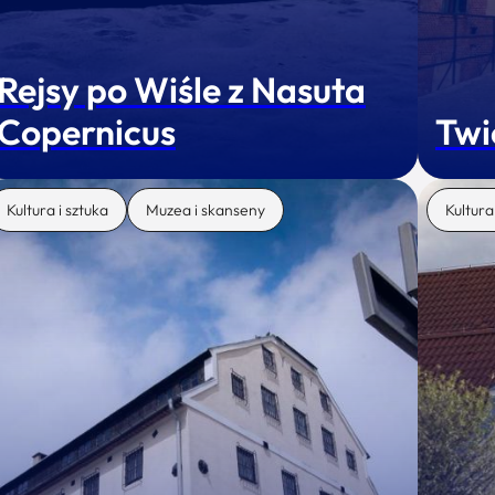
Rejsy po Wiśle z Nasuta
Copernicus
Twi
Kultura i sztuka
Muzea i skanseny
Kultura