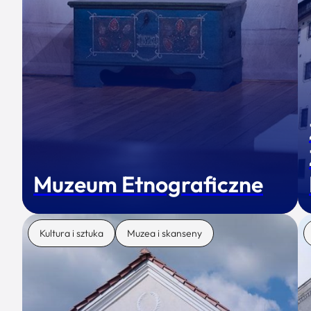
Muzeum Etnograficzne
Kultura i sztuka
Muzea i skanseny