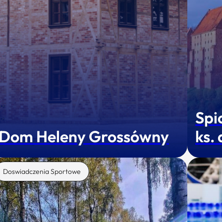
Spi
Dom Heleny Grossówny
ks.
Doswiadczenia Sportowe