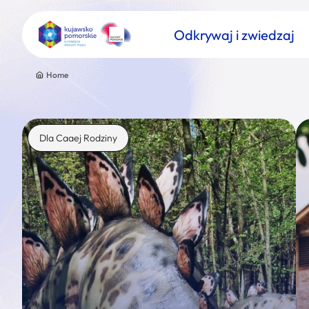
Odkrywaj i zwiedzaj
Home
Dla Caaej Rodziny
Znajdź atrakcję
Nazwa atrakcji