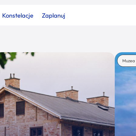
Konstelacje
Zaplanuj
Znajdź atrakcję
Znajdź artykuł
Znajdź wydarzeni
Muzea 
Miasto
Kategoria