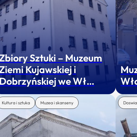
Zbiory Sztuki – Muzeum
Ziemi Kujawskiej i
Muz
Dobrzyńskiej we Wł…
Wł
Kultura i sztuka
Muzea i skanseny
Doswia