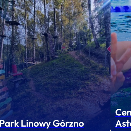
Cen
Park Linowy Górzno
Ast