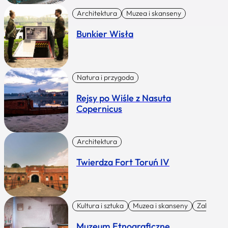
Architektura
Muzea i skanseny
Bunkier Wisła
Natura i przygoda
Rejsy po Wiśle z Nasuta
Copernicus
Architektura
Twierdza Fort Toruń IV
Kultura i sztuka
Muzea i skanseny
Zabytki I 
Muzeum Etnograficzne