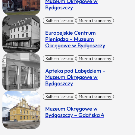
Muzeum Okręgowe w
Bydgoszczy
Kultura i sztuka
Muzea i skanseny
Europejskie Centrum
Pieniądza – Muzeum
Okręgowe w Bydgoszczy
Kultura i sztuka
Muzea i skanseny
Apteka pod Łabędziem –
Muzeum Okręgowe w
Bydgoszczy
Kultura i sztuka
Muzea i skanseny
Muzeum Okręgowe w
Bydgoszczy – Gdańska 4