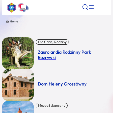
Home
Znajdź atrakcję
Znajdź artykuł
Znajdź wydarze
Znajdź atrakcję
Nazwa atrakcji
Dla Caaej Rodziny
Zaurolandia Rodzinny Park
Miasto
Rozrywki
Kategoria
Dom Heleny Grossówny
Wyszukaj
Muzea i skanseny