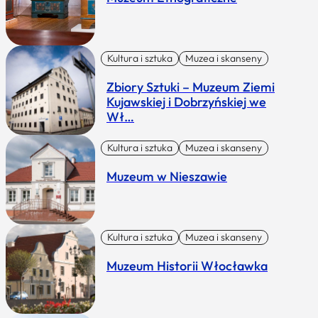
Kultura i sztuka
Muzea i skanseny
Zbiory Sztuki – Muzeum Ziemi
Kujawskiej i Dobrzyńskiej we
Wł…
Kultura i sztuka
Muzea i skanseny
Muzeum w Nieszawie
Kultura i sztuka
Muzea i skanseny
Muzeum Historii Włocławka