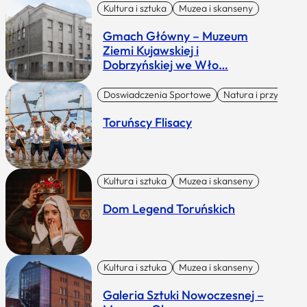
Kultura i sztuka
Muzea i skanseny
Gmach Główny – Muzeum
Ziemi Kujawskiej i
Dobrzyńskiej we Wło…
Doswiadczenia Sportowe
Natura i przygoda
Toruńscy Flisacy
Kultura i sztuka
Muzea i skanseny
Dom Legend Toruńskich
Kultura i sztuka
Muzea i skanseny
Galeria Sztuki Nowoczesnej –