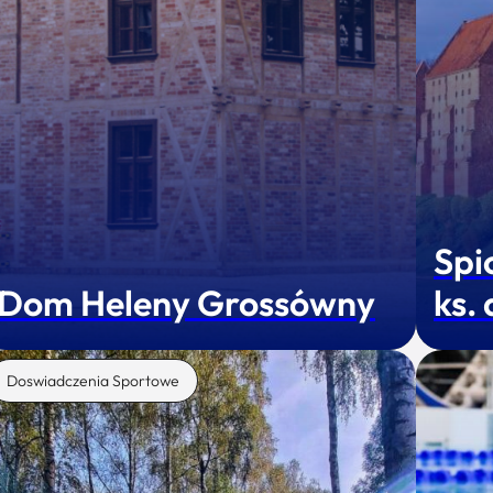
Spi
Dom Heleny Grossówny
ks.
Doswiadczenia Sportowe