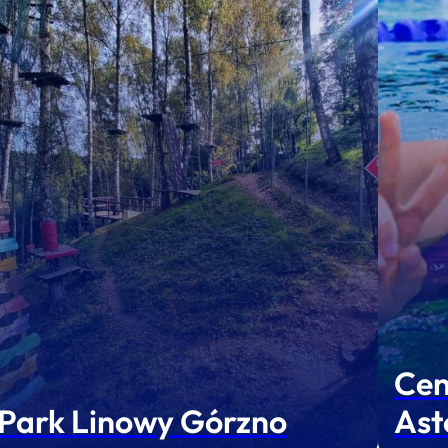
Cen
Park Linowy Górzno
Ast