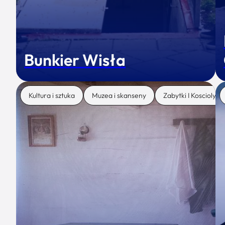
Bunkier Wisła
Kultura i sztuka
Muzea i skanseny
Zabytki I Koscioly