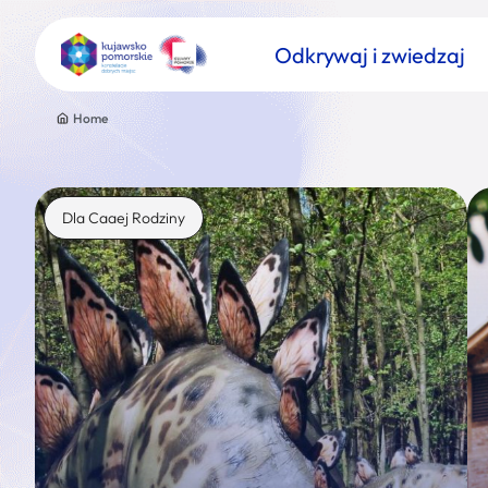
Odkrywaj i zwiedzaj
Home
Dla Caaej Rodziny
Znajdź atrakcję
Nazwa atrakcji