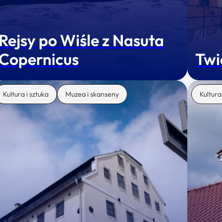
Rejsy po Wiśle z Nasuta
Copernicus
Twi
Kultura i sztuka
Muzea i skanseny
Kultura