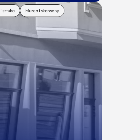
 i sztuka
Muzea i skanseny