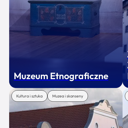
Muzeum Etnograficzne
Kultura i sztuka
Muzea i skanseny