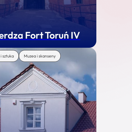
erdza Fort Toruń IV
 i sztuka
Muzea i skanseny