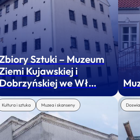
Zbiory Sztuki – Muzeum
Ziemi Kujawskiej i
Dobrzyńskiej we Wł…
Muz
Kultura i sztuka
Muzea i skanseny
Doswia