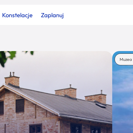
Konstelacje
Zaplanuj
Znajdź atrakcję
Znajdź artykuł
Znajdź wydarzeni
Muzea 
Miasto
Kategoria