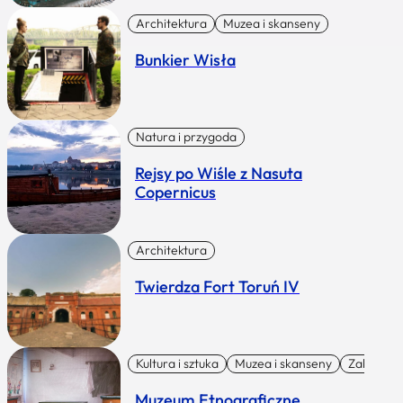
Architektura
Muzea i skanseny
Bunkier Wisła
Natura i przygoda
Rejsy po Wiśle z Nasuta
Copernicus
Architektura
Twierdza Fort Toruń IV
Kultura i sztuka
Muzea i skanseny
Zabytki I 
Muzeum Etnograficzne