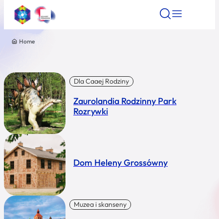
Home
Znajdź atrakcję
Znajdź artykuł
Znajdź wydarze
Znajdź atrakcję
Nazwa atrakcji
Dla Caaej Rodziny
Zaurolandia Rodzinny Park
Miasto
Rozrywki
Kategoria
Dom Heleny Grossówny
Wyszukaj
Muzea i skanseny