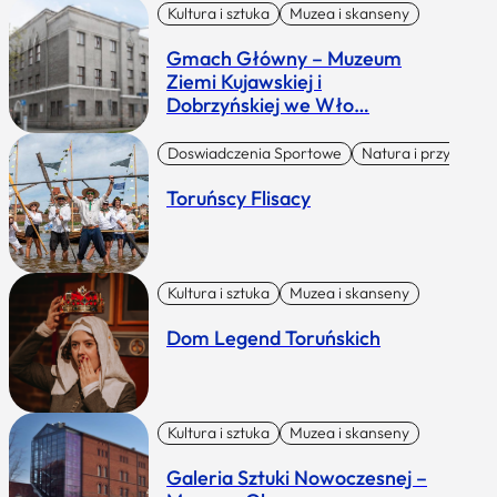
Kultura i sztuka
Muzea i skanseny
Gmach Główny – Muzeum
Ziemi Kujawskiej i
Dobrzyńskiej we Wło…
Doswiadczenia Sportowe
Natura i przygoda
Toruńscy Flisacy
Kultura i sztuka
Muzea i skanseny
Dom Legend Toruńskich
Kultura i sztuka
Muzea i skanseny
Galeria Sztuki Nowoczesnej –