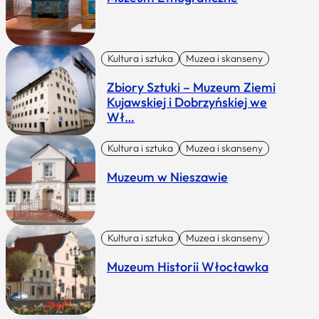
Kultura i sztuka
Muzea i skanseny
Zbiory Sztuki – Muzeum Ziemi
Kujawskiej i Dobrzyńskiej we
Wł…
Kultura i sztuka
Muzea i skanseny
Muzeum w Nieszawie
Kultura i sztuka
Muzea i skanseny
Muzeum Historii Włocławka