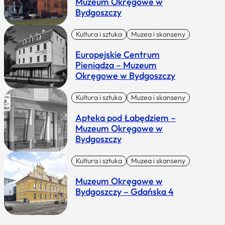
Muzeum Okręgowe w
Bydgoszczy
Kultura i sztuka
Muzea i skanseny
Europejskie Centrum
Pieniądza – Muzeum
Okręgowe w Bydgoszczy
Kultura i sztuka
Muzea i skanseny
Apteka pod Łabędziem –
Muzeum Okręgowe w
Bydgoszczy
Kultura i sztuka
Muzea i skanseny
Muzeum Okręgowe w
Bydgoszczy – Gdańska 4