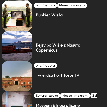
Architektura
Muzea i skanseny
Bunkier Wisła
Rejsy po Wiśle z Nasuta
Copernicus
Architektura
Twierdza Fort Toruń IV
Kultura i sztuka
Muzea i skanseny
Zabytki I 
Muzeum Etnograficzne