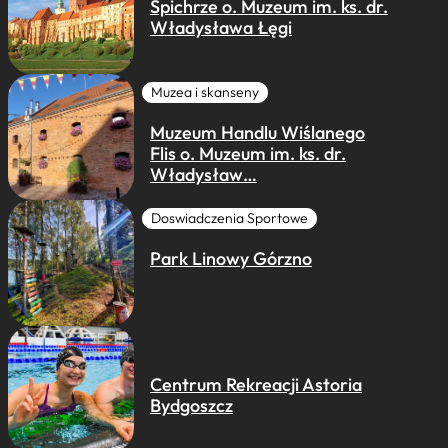
Spichrze o. Muzeum im. ks. dr.
Władysława Łęgi
Muzea i skanseny
Muzeum Handlu Wiślanego
Flis o. Muzeum im. ks. dr.
Władysław…
Doswiadczenia Sportowe
Park Linowy Górzno
Centrum Rekreacji Astoria
Bydgoszcz