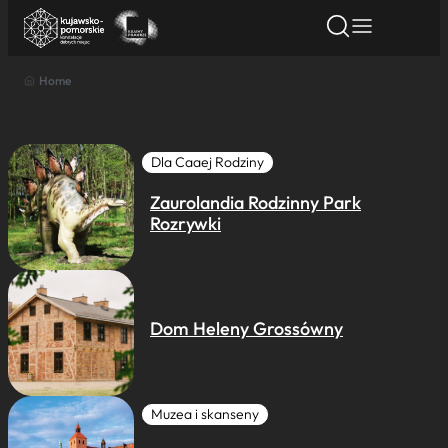
Home
Znajdź atrakcję
Znajdź artykuł
Znajdź wydarze
Znajdź atrakcję
Nazwa atrakcji
Dla Caaej Rodziny
Zaurolandia Rodzinny Park
Miasto
Rozrywki
Kategoria
Dom Heleny Grossówny
Wyszukaj
Muzea i skanseny