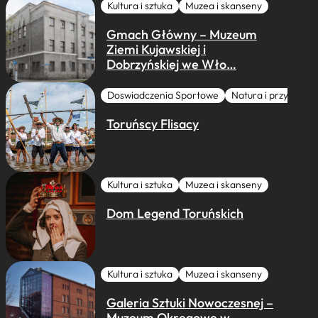
Kultura i sztuka
Muzea i skanseny
Gmach Główny – Muzeum
Ziemi Kujawskiej i
Dobrzyńskiej we Wło…
Doswiadczenia Sportowe
Natura i przygoda
Toruńscy Flisacy
Kultura i sztuka
Muzea i skanseny
Dom Legend Toruńskich
Kultura i sztuka
Muzea i skanseny
Galeria Sztuki Nowoczesnej –
Muzeum Okręgowe w