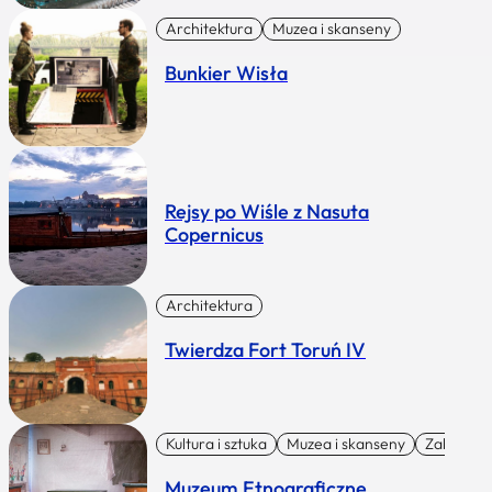
Architektura
Muzea i skanseny
Bunkier Wisła
Rejsy po Wiśle z Nasuta
Copernicus
Architektura
Twierdza Fort Toruń IV
Kultura i sztuka
Muzea i skanseny
Zabytki I 
Muzeum Etnograficzne