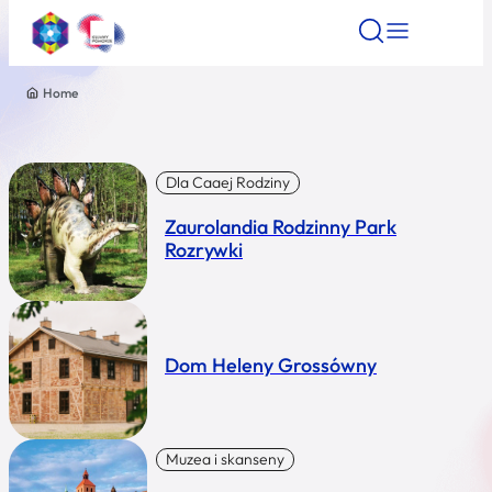
Home
Znajdź atrakcję
Znajdź artykuł
Znajdź wydarze
Znajdź atrakcję
Nazwa atrakcji
Dla Caaej Rodziny
Zaurolandia Rodzinny Park
Miasto
Rozrywki
Kategoria
Dom Heleny Grossówny
Wyszukaj
Muzea i skanseny