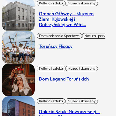
Kultura i sztuka
Muzea i skanseny
Gmach Główny – Muzeum
Ziemi Kujawskiej i
Dobrzyńskiej we Wło…
Doswiadczenia Sportowe
Natura i przygoda
Toruńscy Flisacy
Kultura i sztuka
Muzea i skanseny
Dom Legend Toruńskich
Kultura i sztuka
Muzea i skanseny
Galeria Sztuki Nowoczesnej –