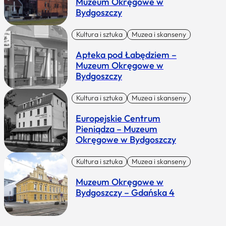
Muzeum Okręgowe w
Bydgoszczy
Kultura i sztuka
Muzea i skanseny
Apteka pod Łabędziem –
Muzeum Okręgowe w
Bydgoszczy
Kultura i sztuka
Muzea i skanseny
Europejskie Centrum
Pieniądza – Muzeum
Okręgowe w Bydgoszczy
Kultura i sztuka
Muzea i skanseny
Muzeum Okręgowe w
Bydgoszczy – Gdańska 4