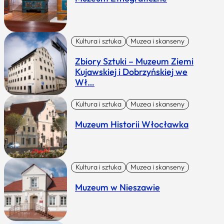
Kultura i sztuka
Muzea i skanseny
Zbiory Sztuki – Muzeum Ziemi
Kujawskiej i Dobrzyńskiej we
Wł…
Kultura i sztuka
Muzea i skanseny
Muzeum Historii Włocławka
Kultura i sztuka
Muzea i skanseny
Muzeum w Nieszawie